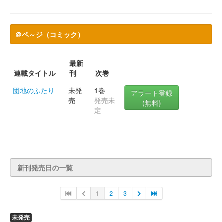
＠ペ～ジ（コミック）
最新
連載タイトル
刊
次巻
団地のふたり
未発
1巻
アラート登録
売
発売未
(無料)
定
新刊発売日の一覧
1
2
3
未発売