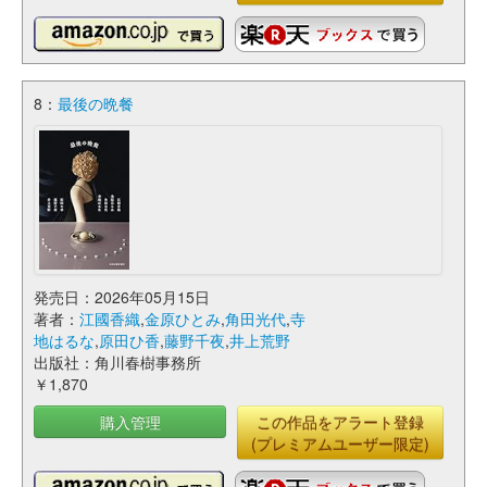
8：
最後の晩餐
発売日：2026年05月15日
著者：
江國香織
,
金原ひとみ
,
角田光代
,
寺
地はるな
,
原田ひ香
,
藤野千夜
,
井上荒野
出版社：角川春樹事務所
￥1,870
購入管理
この作品をアラート登録
(プレミアムユーザー限定)