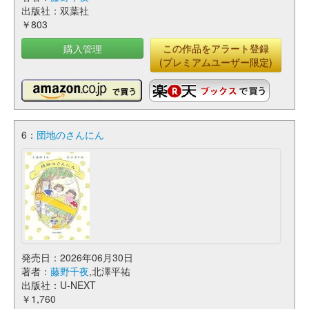
出版社：双葉社
￥803
購入管理
この作品をアラート登録
(プレミアムユーザー限定)
6：
団地のさんにん
発売日：2026年06月30日
著者：
藤野千夜
,北澤平祐
出版社：U-NEXT
￥1,760