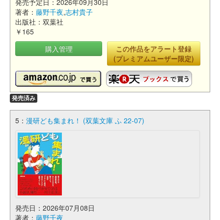
発売予定日：2026年09月30日
著者：
藤野千夜
,
志村貴子
出版社：双葉社
￥165
購入管理
この作品をアラート登録
(プレミアムユーザー限定)
発売済み
5：
漫研ども集まれ！ (双葉文庫 ふ 22-07)
発売日：2026年07月08日
著者：
藤野千夜