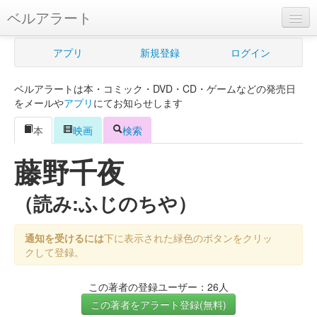
ベルアラート
ベルアラートとは
アプリ
新規登録
ログイン
ヘルプ
ベルアラートは本・コミック・DVD・CD・ゲームなどの発売日
新規登録
をメールや
アプリ
にてお知らせします
ログイン
本
映画
検索
Myカレンダー
藤野千夜
購入管理
（読み:ふじのちや）
Myシェルフ
通知を受けるには
下に表示された緑色のボタンをクリッ
プレミアム
クして登録。
この著者の登録ユーザー：26人
この著者をアラート登録(無料)