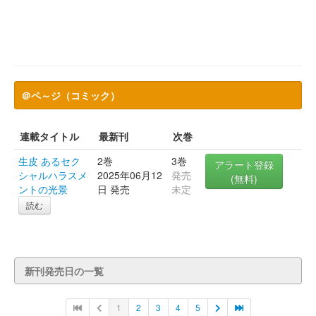
＠ペ～ジ（コミック）
連載タイトル
最新刊
次巻
生皮 あるセク
2巻
3巻
アラート登録
シャルハラスメ
2025年06月12
発売
(無料)
ントの光景
日 発売
未定
読む
新刊発売日の一覧
1
2
3
4
5