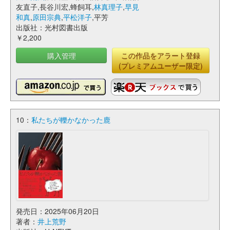
友直子,長谷川宏,蜂飼耳,
林真理子
,
早見
和真
,
原田宗典
,
平松洋子
,平芳
出版社：光村図書出版
￥2,200
購入管理
この作品をアラート登録
(プレミアムユーザー限定)
10：
私たちが轢かなかった鹿
発売日：2025年06月20日
著者：
井上荒野