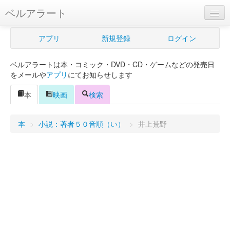
ベルアラート
ベルアラートとは
アプリ
新規登録
ログイン
ヘルプ
ベルアラートは本・コミック・DVD・CD・ゲームなどの発売日
新規登録
をメールや
アプリ
にてお知らせします
ログイン
本
映画
検索
Myカレンダー
本
>
小説：著者５０音順（い）
>
井上荒野
購入管理
Myシェルフ
プレミアム