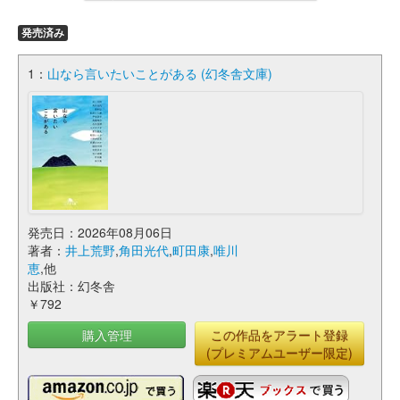
発売済み
1：
山なら言いたいことがある (幻冬舎文庫)
発売日：2026年08月06日
著者：
井上荒野
,
角田光代
,
町田康
,
唯川
恵
,他
出版社：幻冬舎
￥792
購入管理
この作品をアラート登録
(プレミアムユーザー限定)