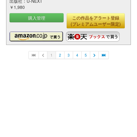
出版社：U-NEXT
￥1,980
購入管理
この作品をアラート登録
(プレミアムユーザー限定)
1
2
3
4
5