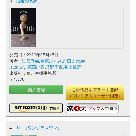
3：
最後の晩餐
発売日：2026年05月15日
著者：
江國香織
,
金原ひとみ
,
角田光代
,
寺
地はるな
,
原田ひ香
,
藤野千夜
,
井上荒野
出版社：角川春樹事務所
￥1,870
購入管理
この作品をアラート登録
(プレミアムユーザー限定)
4：
1+1（ワンプラスワン）