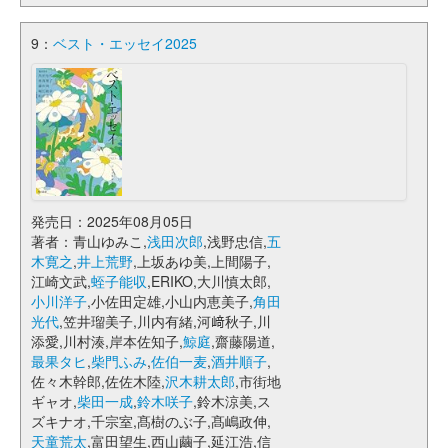
9：
ベスト・エッセイ2025
発売日：2025年08月05日
著者：青山ゆみこ,
浅田次郎
,浅野忠信,
五
木寛之
,
井上荒野
,上坂あゆ美,上間陽子,
江崎文武,
蛭子能収
,ERIKO,大川慎太郎,
小川洋子
,小佐田定雄,小山内恵美子,
角田
光代
,笠井瑠美子,川内有緒,河﨑秋子,川
添愛,川村湊,岸本佐知子,
鯨庭
,齋藤陽道,
最果タヒ
,
柴門ふみ
,
佐伯一麦
,
酒井順子
,
佐々木幹郎,佐佐木陸,
沢木耕太郎
,市街地
ギャオ,
柴田一成
,
鈴木咲子
,鈴木涼美,ス
ズキナオ,千宗室,髙樹のぶ子,髙嶋政伸,
天童荒太
,富田望生,西山繭子,延江浩,信