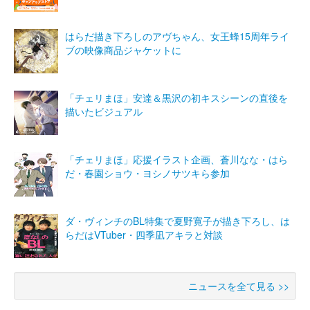
はらだ描き下ろしのアヴちゃん、女王蜂15周年ライ
ブの映像商品ジャケットに
「チェリまほ」安達＆黒沢の初キスシーンの直後を
描いたビジュアル
「チェリまほ」応援イラスト企画、蒼川なな・はら
だ・春園ショウ・ヨシノサツキら参加
ダ・ヴィンチのBL特集で夏野寛子が描き下ろし、は
らだはVTuber・四季凪アキラと対談
ニュースを全て見る >>