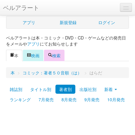
ベルアラート
ベルアラートとは
アプリ
新規登録
ログイン
ヘルプ
ベルアラートは本・コミック・DVD・CD・ゲームなどの発売日
新規登録
をメールや
アプリ
にてお知らせします
ログイン
本
映画
検索
Myカレンダー
本
>
コミック：著者５０音順（は）
>
はらだ
購入管理
雑誌別
タイトル別
著者別
出版社別
新着
Myシェルフ
ランキング
7月発売
8月発売
9月発売
10月発売
プレミアム