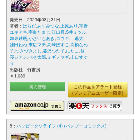
発売日：2023年03月31日
著者：
はらだ
,
あずみつな
,
上原あり
,
宇野
ユキアキ
,
宇良たまじ
,
江口尋
,
S井ミツル
,
加東鉄瓶
,
かさいちあき
,
コウキ。
,
爺太
,
鮭田ねね
,
末広マチ
,
高崎ぼすこ
,
高橋なめ
子
,
つきづきよし
,
蔓沢つた子
,
にたこ
,
昼
寝シアン
,
ぺそ太郎
,
ミギノヤギ
,
山口すぐ
り
出版社：竹書房
￥1,089
購入管理
この作品をアラート登録
(プレミアムユーザー限定)
8：
ハッピークソライフ (4) (バンブーコミックス)