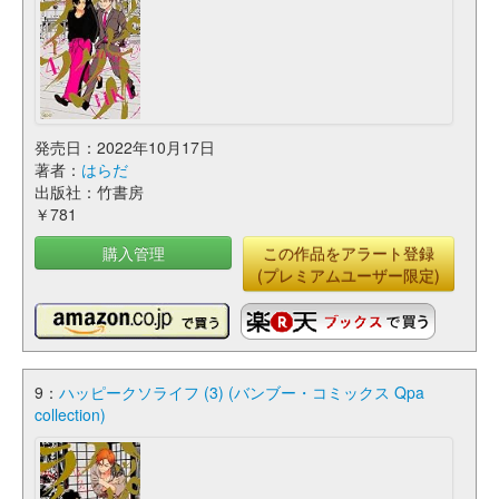
発売日：2022年10月17日
著者：
はらだ
出版社：竹書房
￥781
購入管理
この作品をアラート登録
(プレミアムユーザー限定)
9：
ハッピークソライフ (3) (バンブー・コミックス Qpa
collection)