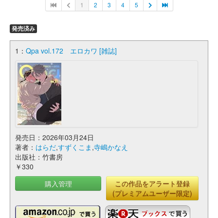
1
2
3
4
5
発売済み
1：
Qpa vol.172 エロカワ [雑誌]
発売日：2026年03月24日
著者：
はらだ
,
すずくこま
,
寺嶋かなえ
出版社：竹書房
￥330
購入管理
この作品をアラート登録
(プレミアムユーザー限定)