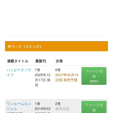
＠ペ～ジ（コミック）
連載タイトル
最新刊
次巻
ハッピークソラ
7巻
8巻
アラート登
イフ
2025年12
2027年02月16
録
月17日 発
日頃 発売予想
(無料)
売
ワンルームエン
1巻
2巻
アラート登
ジェル
2019年03
発売未定
録