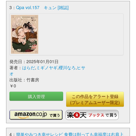
3：
Qpa vol.157 キュン [雑誌]
発売日：2025年01月01日
著者：
はらだ
,
ミギノヤギ
,
櫻川なろ
,
ヒサ
オ
出版社：竹書房
￥0
購入管理
この作品をアラート登録
(プレミアムユーザー限定)
4：
簡単やみつき幸せレシピ 食費は削っても幸福度は右肩上