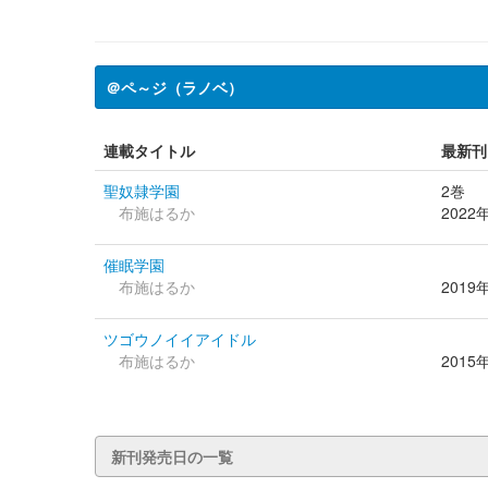
＠ペ～ジ（ラノベ）
連載タイトル
最新刊
聖奴隷学園
2巻
布施はるか
2022
催眠学園
布施はるか
2019
ツゴウノイイアイドル
布施はるか
2015
新刊発売日の一覧