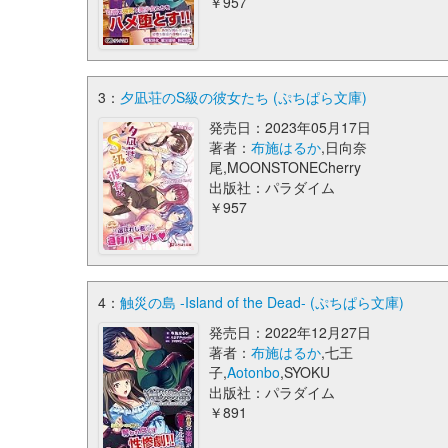
￥957
3：
夕凪荘のS級の彼女たち (ぷちぱら文庫)
発売日：2023年05月17日
著者：
布施はるか
,日向奈
尾,MOONSTONECherry
出版社：パラダイム
￥957
4：
触災の島 -Island of the Dead- (ぷちぱら文庫)
発売日：2022年12月27日
著者：
布施はるか
,七王
子,
Aotonbo
,SYOKU
出版社：パラダイム
￥891