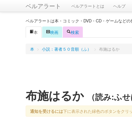
ベルアラート
ベルアラートとは
ヘルプ
ベルアラートは本・コミック・DVD・CD・ゲームなど
本
映画
検索
本
>
小説：著者５０音順（ふ）
>
布施はるか
布施はるか
（読み:ふ
通知を受けるには
下に表示された緑色のボタンをクリ