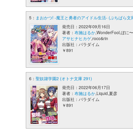
5：
まおかつ! -魔王と勇者のアイドル生活- (ぷちぱら文庫 
発売日：2022年09月16日
著者：
布施はるか
,WonderFool,ぼに〜
アサヒナヒカゲ
,roco&rin
出版社：パラダイム
￥891
6：
聖奴隷学園2 (オトナ文庫 291)
発売日：2022年06月17日
著者：
布施はるか
,Liquid,夏彦
出版社：パラダイム
￥891