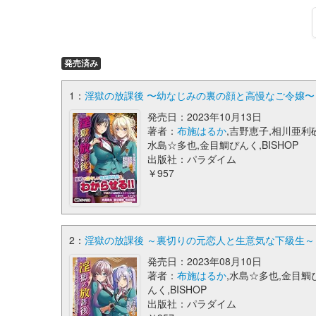
発売済み
1：
淫獄の放課後 〜幼なじみの裏の顔と高慢なご令嬢〜 
発売日：2023年10月13日
著者：
布施はるか
,吉野恵子,相川亜利砂
水島☆多也,金目鯛ぴんく,BISHOP
出版社：パラダイム
￥957
2：
淫獄の放課後 ～裏切りの元恋人と生意気な下級生～ 
発売日：2023年08月10日
著者：
布施はるか
,水島☆多也,金目鯛
んく,BISHOP
出版社：パラダイム