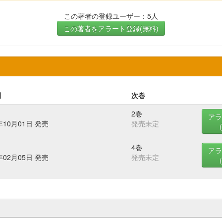
この著者の登録ユーザー：5人
この著者をアラート登録(無料)
刊
次巻
2巻
アラ
年10月01日 発売
発売未定
4巻
アラ
年02月05日 発売
発売未定