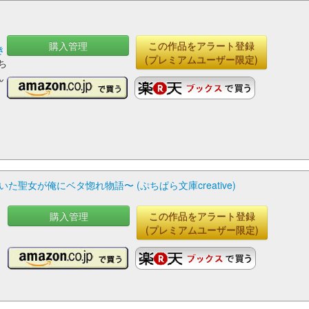
購入管理
この作品をアラート登録
き
(プレミアムユーザー限定)
ち
ん
コ
聖女が俺にベタ惚れ物語〜 (ぷちぱら文庫creative)
購入管理
この作品をアラート登録
(プレミアムユーザー限定)