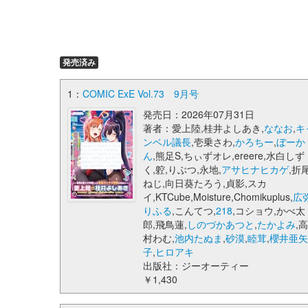
発売済み
1：
COMIC ExE Vol.73 9月号
発売日：2026年07月31日
著者：愛上陸,桂井よしあき,
ななお
,
キ
ンベル議長
,壱乗さわ,
かろちー
,
ぼーか
ん
,熊足S,ちぃずオレ,ereere,水白しず
く,躻,りぶつ,永地,
アサヒナヒカゲ
,折
ねじ,向日葵たろう,貞影,スカ
イ,KTCube,Moisture,Chomikuplus,
広
りふる
,こんてつ,
218
,コショウ,かべ太
郎,飛鳥蓮,
しのづかあつと
,
たかよみ
,
村わむ,
池内たぬま
,
砂漠
,
睦茸
,
櫻井亜
子
,
ヒロアキ
出版社：ジーオーティー
￥1,430