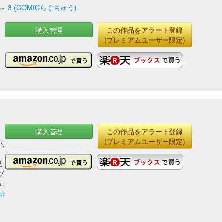
 (COMICらぐちゅう)
購入管理
この作品をアラート登録
(プレミアムユーザー限定)
購入管理
この作品をアラート登録
,
(プレミアムユーザー限定)
,
足
ヅ
,
緋