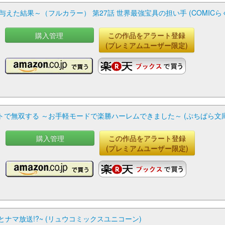
た結果～（フルカラー） 第27話 世界最強宝具の担い手 (COMICら
購入管理
この作品をアラート登録
(プレミアムユーザー限定)
双する ～お手軽モードで楽勝ハーレムできました～ (ぷちぱら文庫crea
購入管理
この作品をアラート登録
(プレミアムユーザー限定)
ナマ放送!?~ (リュウコミックスユニコーン)