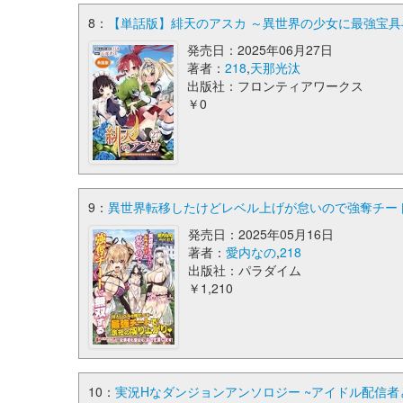
8：
【単話版】緋天のアスカ ～異世界の少女に最強宝具与え
発売日：2025年06月27日
著者：
218
,
天那光汰
出版社：フロンティアワークス
￥0
9：
異世界転移したけどレベル上げが怠いので強奪チートで無
発売日：2025年05月16日
著者：
愛内なの
,
218
出版社：パラダイム
￥1,210
10：
実況Hなダンジョンアンソロジー ~アイドル配信者と