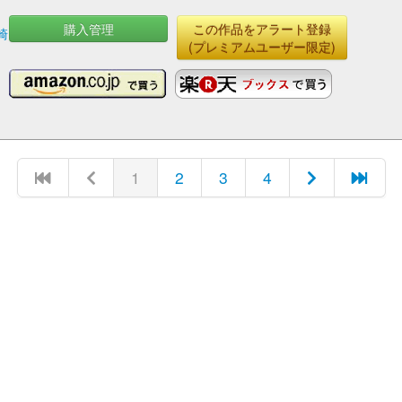
購入管理
この作品をアラート登録
崎
(プレミアムユーザー限定)
1
2
3
4