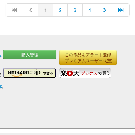
1
2
3
4
購入管理
この作品をアラート登録
ャ
(プレミアムユーザー限定)
尾
弥
,
高
矢