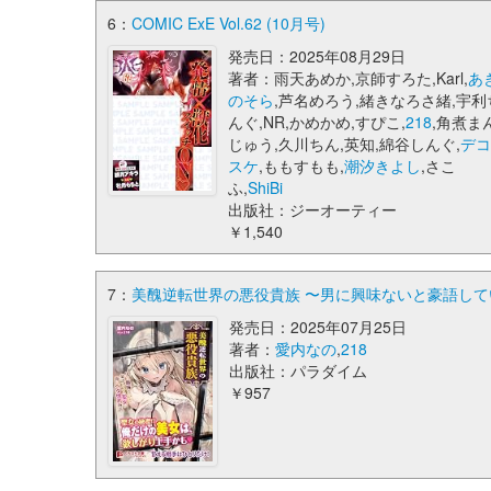
6：
COMIC ExE Vol.62 (10月号)
発売日：2025年08月29日
著者：雨天あめか,京師すろた,Karl,
あ
のそら
,芦名めろう,緒きなろさ緒,宇利
んぐ,NR,かめかめ,すぴこ,
218
,角煮ま
じゅう,久川ちん,英知,綿谷しんぐ,
デ
スケ
,ももすもも,
潮汐きよし
,さこ
ふ,
ShiBi
出版社：ジーオーティー
￥1,540
7：
美醜逆転世界の悪役貴族 〜男に興味ないと豪語していた
発売日：2025年07月25日
著者：
愛内なの
,
218
出版社：パラダイム
￥957