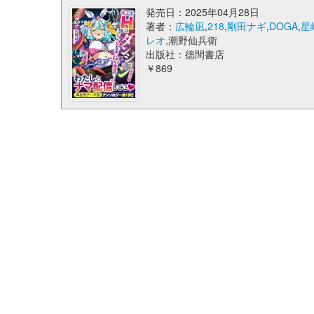
発売日：2025年04月28日
著者：
広輪凪
,
218
,
剛田ナギ
,
DOGA
,
星
レオ
,潮野仙兵衛
出版社：徳間書店
￥869