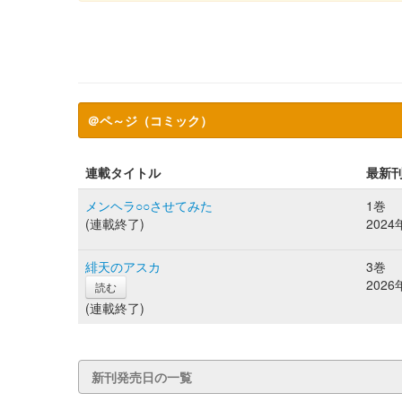
＠ペ～ジ（コミック）
連載タイトル
最新
メンヘラ○○させてみた
1巻
(連載終了)
2024
緋天のアスカ
3巻
2026
読む
(連載終了)
新刊発売日の一覧