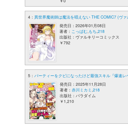
￥0
4：
異世界魔術師は魔法を唱えない THE COMIC7 (ヴ
発売日：2026年01月08日
著者：
こっぱむ
,
もち
,
218
出版社：ヴァルキリーコミックス
￥792
5：
パーティーをクビになったけど最強スキル『爆速レベルア
発売日：2025年11月28日
著者：
赤川ミカミ
,
218
出版社：パラダイム
￥1,210