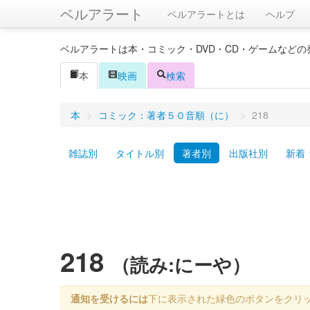
ベルアラート
ベルアラートとは
ヘルプ
ベルアラートは本・コミック・DVD・CD・ゲームなど
本
映画
検索
本
>
コミック：著者５０音順（に）
>
218
雑誌別
タイトル別
著者別
出版社別
新着
218
（読み:にーや）
通知を受けるには
下に表示された緑色のボタンをクリ