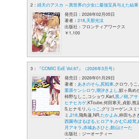
2：
緋天のアスカ ～異世界の少女に最強宝具与えた結果～ 3
発売日：2026年02月05日
著者：
218
,
天那光汰
出版社：フロンティアワークス
￥1,100
3：
『COMIC ExE Vol.67』（2026年3月号）
発売日：2026年01月29日
著者：
あきのそら
,
尻戦車
,クロウ,うこ
栗原ケンシロウ
,
潮汐きよし
,鮫ヶ島めが
柿野なしこ,コショウ,Karl,
黒ノ樹
,
アサ
ヒナヒカゲ
,KTcube,何田寒天,貞影,熊
S,ヒナモリ,
らっこ
,グリコーゲン,スミ
ミ,
218
,飛鳥蓮,NR,
たかよみ
,枠田ちさき
西園寺ぽるぽる
,
ヒロアキ
,
かむC
,
睦茸
,
月アキラ
,
赤城あさひと
,
館山けーた
出版社：ジーオーティー