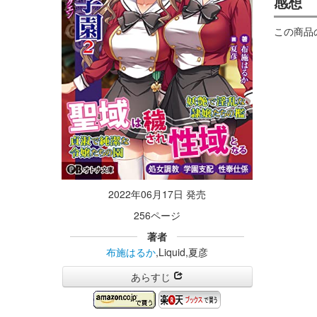
感想
この商品
2022年06月17日 発売
256ページ
著者
布施はるか
,Liquid,夏彦
あらすじ