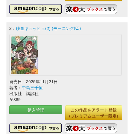
2：
鉄血キュッヒェ(2) (モーニングKC)
発売日：2025年11月21日
著者：
中島三千恒
出版社：講談社
￥869
購入管理
この作品をアラート登録
(プレミアムユーザー限定)