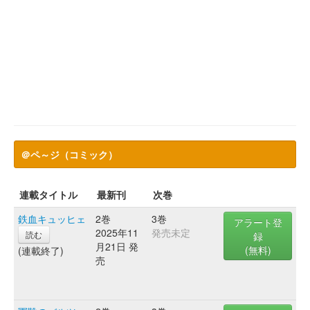
＠ペ～ジ（コミック）
連載タイトル
最新刊
次巻
鉄血キュッヒェ
2巻
3巻
アラート登
2025年11
発売未定
読む
録
月21日 発
(無料)
(連載終了)
売