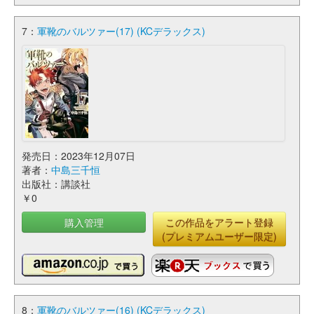
7：
軍靴のバルツァー(17) (KCデラックス)
発売日：2023年12月07日
著者：
中島三千恒
出版社：講談社
￥0
購入管理
この作品をアラート登録
(プレミアムユーザー限定)
8：
軍靴のバルツァー(16) (KCデラックス)