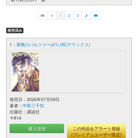
1
2
3
発売済み
1：
軍靴のバルツァー(21) (KCデラックス)
発売日：2026年07月09日
著者：
中島三千恒
出版社：講談社
￥814
購入管理
この作品をアラート登録
(プレミアムユーザー限定)