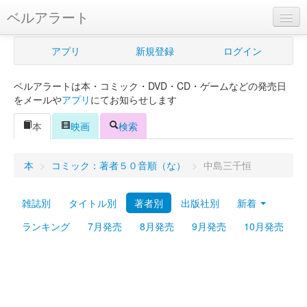
ベルアラート
ベルアラートとは
アプリ
新規登録
ログイン
ヘルプ
ベルアラートは本・コミック・DVD・CD・ゲームなどの発売日
新規登録
をメールや
アプリ
にてお知らせします
ログイン
本
映画
検索
Myカレンダー
本
>
コミック：著者５０音順（な）
>
中島三千恒
購入管理
雑誌別
タイトル別
著者別
出版社別
新着
Myシェルフ
ランキング
7月発売
8月発売
9月発売
10月発売
プレミアム