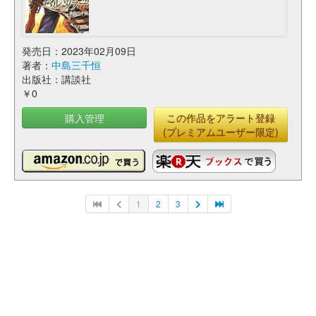
発売日：2023年02月09日
著者：
中島三千恒
出版社：講談社
￥0
購入管理
この作品をアラート登録
(プレミアムユーザー限定)
1
2
3