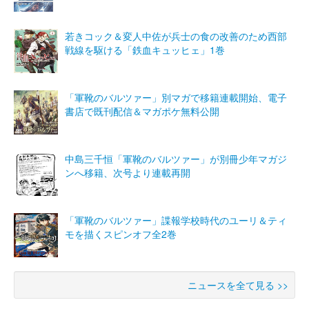
若きコック＆変人中佐が兵士の食の改善のため西部
戦線を駆ける「鉄血キュッヒェ」1巻
「軍靴のバルツァー」別マガで移籍連載開始、電子
書店で既刊配信＆マガポケ無料公開
中島三千恒「軍靴のバルツァー」が別冊少年マガジ
ンへ移籍、次号より連載再開
「軍靴のバルツァー」諜報学校時代のユーリ＆ティ
モを描くスピンオフ全2巻
ニュースを全て見る >>