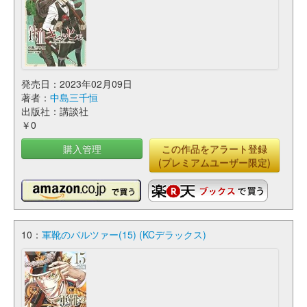
発売日：2023年02月09日
著者：
中島三千恒
出版社：講談社
￥0
購入管理
この作品をアラート登録
(プレミアムユーザー限定)
10：
軍靴のバルツァー(15) (KCデラックス)