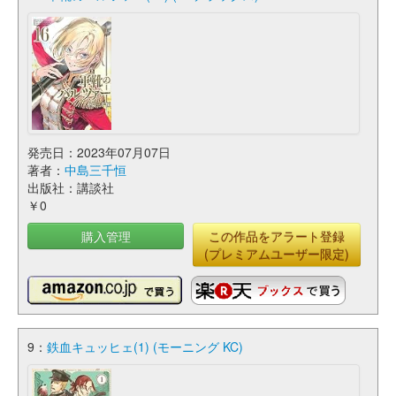
発売日：2023年07月07日
著者：
中島三千恒
出版社：講談社
￥0
購入管理
この作品をアラート登録
(プレミアムユーザー限定)
9：
鉄血キュッヒェ(1) (モーニング KC)