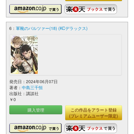
6：
軍靴のバルツァー(18) (KCデラックス)
発売日：2024年06月07日
著者：
中島三千恒
出版社：講談社
￥0
購入管理
この作品をアラート登録
(プレミアムユーザー限定)