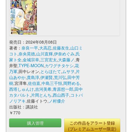
発売日：2024年08月08日
著者：
奈良一平
,
大高忍
,
佐藤友生
,
山口ミ
コト
,
奈央晃徳
,
山川直輝
,
伊奈めぐみ
,
氏
家ト全
,
金城宗幸
,
三宮宏太
,
大森藤ノ
,青
井聖,
TYPE-MOON
,
カワグチタケシ
,
花
乃軍
,田中レオン,
とらほたて
,
ムサヲ
,
片
山あやか
,
貴島淳
,
伊瀬賢
,
荒川弘
,
田中芳
樹
,宮澤隼,
佐伯直
,
中島三千恒
,
岡野める
,
西塔しゅんけ
,
吉河美希
,
青原想一郎
,
田中
カタパルト
,
片岡とんち
,
西山西子
,
コトバ
ノリアキ
,佐藤イトウ,
ノ村優介
出版社：講談社
￥770
購入管理
この作品をアラート登録
(プレミアムユーザー限定)