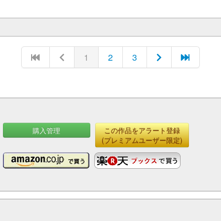
1
2
3
購入管理
この作品をアラート登録
(プレミアムユーザー限定)