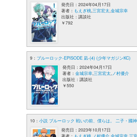
発売日：2024年04月17日
著者：
もえぎ桃
,
三宮宏太
,
金城宗幸
出版社：講談社
￥792
9：
ブルーロック-EPISODE 凪-(4) (少年マガジンKC)
発売日：2024年04月17日
著者：
金城宗幸
,
三宮宏太
,
ノ村優介
出版社：講談社
￥550
10：
小説 ブルーロック 戦いの前、僕らは。 二子・國神・
発売日：2023年10月17日
著者：
もえぎ桃
,
ノ村優介
,
金城宗幸
,
三