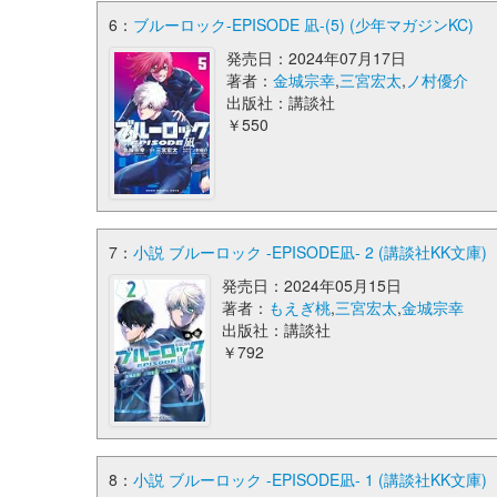
6：
ブルーロック-EPISODE 凪-(5) (少年マガジンKC)
発売日：2024年07月17日
著者：
金城宗幸
,
三宮宏太
,
ノ村優介
出版社：講談社
￥550
7：
小説 ブルーロック -EPISODE凪- 2 (講談社KK文庫)
発売日：2024年05月15日
著者：
もえぎ桃
,
三宮宏太
,
金城宗幸
出版社：講談社
￥792
8：
小説 ブルーロック -EPISODE凪- 1 (講談社KK文庫)