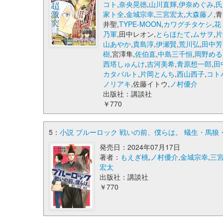
コト
,
奈央晃徳
,
山川直輝
,
伊奈めぐみ
,
氏
家ト全
,
金城宗幸
,
三宮宏太
,
大森藤ノ
,青
井聖,
TYPE-MOON
,
カワグチタケシ
,
花
乃軍
,田中レオン,
とらほたて
,
ムサヲ
,
片
山あやか
,
貴島淳
,
伊瀬賢
,
荒川弘
,
田中芳
樹
,宮澤隼,
佐伯直
,
中島三千恒
,
岡野める
西塔しゅんけ
,
吉河美希
,
青原想一郎
,
田
カタパルト
,
片岡とんち
,
西山西子
,
コト
ノリアキ
,佐藤イトウ,
ノ村優介
出版社：講談社
￥770
5：
小説 ブルーロック 戦いの前、僕らは。 蟻生・馬狼・
発売日：2024年07月17日
著者：
もえぎ桃
,
ノ村優介
,
金城宗幸
,
三
宏太
出版社：講談社
￥770