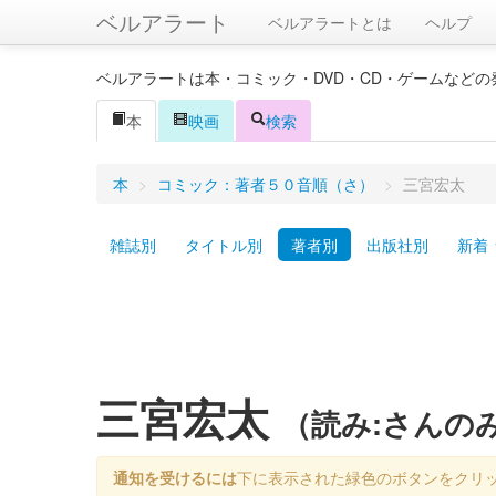
ベルアラート
ベルアラートとは
ヘルプ
ベルアラートは本・コミック・DVD・CD・ゲームなど
本
映画
検索
本
>
コミック：著者５０音順（さ）
>
三宮宏太
雑誌別
タイトル別
著者別
出版社別
新着
三宮宏太
（読み:さんの
通知を受けるには
下に表示された緑色のボタンをクリ