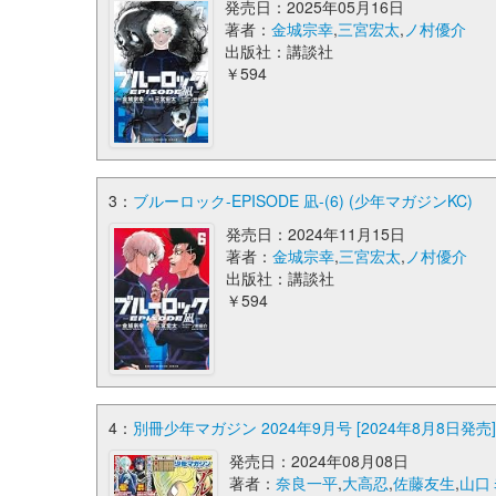
発売日：2025年05月16日
著者：
金城宗幸
,
三宮宏太
,
ノ村優介
出版社：講談社
￥594
3：
ブルーロック-EPISODE 凪-(6) (少年マガジンKC)
発売日：2024年11月15日
著者：
金城宗幸
,
三宮宏太
,
ノ村優介
出版社：講談社
￥594
4：
別冊少年マガジン 2024年9月号 [2024年8月8日発売] 
発売日：2024年08月08日
著者：
奈良一平
,
大高忍
,
佐藤友生
,
山口