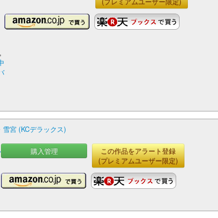
(プレミアムユーザー限定)
,
中
バ
雪宮 (KCデラックス)
購入管理
この作品をアラート登録
宮
(プレミアムユーザー限定)