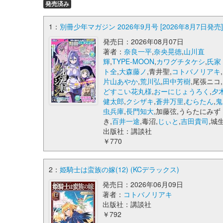
発売済み
1：
別冊少年マガジン 2026年9月号 [2026年8月7日発売] 
発売日：2026年08月07日
著者：
奈良一平
,
奈央晃徳
,
山川直
輝
,
TYPE-MOON
,
カワグチタケシ
,
氏家
ト全
,
大森藤ノ
,青井聖,
コトバノリアキ
,
片山あやか
,
荒川弘
,
田中芳樹
,尾張ニコ,
どすこい花丸様
,
おーにじょうろく
,
夕
健太郎
,
クシザキ
,
蒼井万里
,
むらたん
,
鬼
虫兵庫
,
長門知大
,加藤弦,うらたにみず
き,
百井一途
,毒沼,
じぃと
,
吉田貴司
,城
出版社：講談社
￥770
2：
姫騎士は蛮族の嫁(12) (KCデラックス)
発売日：2026年06月09日
著者：
コトバノリアキ
出版社：講談社
￥792