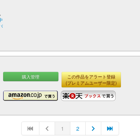
,
中
バ
購入管理
この作品をアラート登録
(プレミアムユーザー限定)
1
2