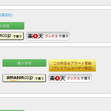
(講談社)
入管理
購入管理
この作品をアラート登録
(プレミアムユーザー限定)
)