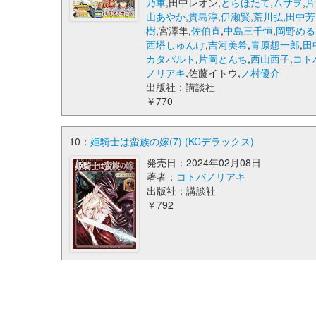
乃軍
,田中レオン,
とらほたて
,
ムサヲ
,
片
山あやか
,
貴島淳
,
伊瀬賢
,
荒川弘
,
田中芳
樹
,宮澤隼,
佐伯直
,
中島三千恒
,
岡野める
西塔しゅんけ
,
吉河美希
,
青原想一郎
,
田
カタパルト
,
片岡とんち
,
西山西子
,
コト
ノリアキ
,佐藤イトウ,
ノ村優介
出版社：講談社
￥770
10：
姫騎士は蛮族の嫁(7) (KCデラックス)
発売日：2024年02月08日
著者：
コトバノリアキ
出版社：講談社
￥792