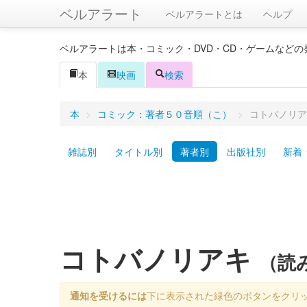
ベルアラート
ベルアラートとは
ヘルプ
ベルアラートは本・コミック・DVD・CD・ゲームなど
本
映画
検索
本
>
コミック：著者５０音順（こ）
>
コトバノリア
雑誌別
タイトル別
著者別
出版社別
新着
コトバノリアキ
（読
通知を受けるには
下に表示された緑色のボタンをクリ