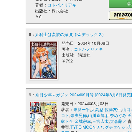
購
著者：
コトバノリアキ
出版社：株式会社
￥0
8：
姫騎士は蛮族の嫁(8) (KCデラックス)
発売日：2024年10月08日
著者：
コトバノリアキ
出版社：講談社
￥792
9：
別冊少年マガジン 2024年9月号 [2024年8月8日発売] 
発売日：2024年08月08日
著者：
奈良一平
,
大高忍
,
佐藤友生
,
山口
コト
,
奈央晃徳
,
山川直輝
,
伊奈めぐみ
,
氏
家ト全
,
金城宗幸
,
三宮宏太
,
大森藤ノ
,青
井聖,
TYPE-MOON
,
カワグチタケシ
,
花