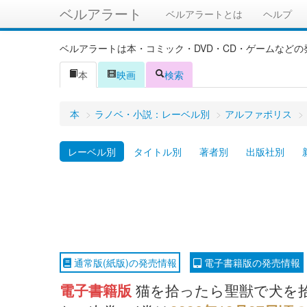
ベルアラート
ベルアラートとは
ヘルプ
ベルアラートは本・コミック・DVD・CD・ゲームなど
本
映画
検索
本
>
ラノベ・小説：レーベル別
>
アルファポリス
>
レーベル別
タイトル別
著者別
出版社別
通常版(紙版)の発売情報
電子書籍版の発売情報
電子書籍版
猫を拾ったら聖獣で犬を拾っ