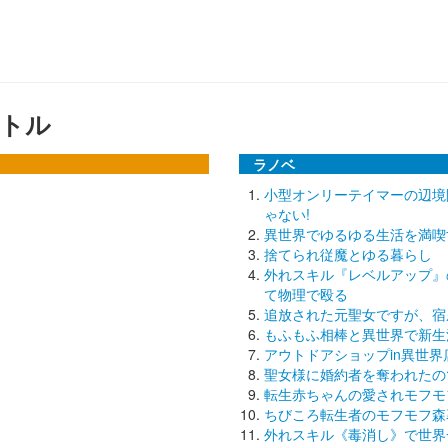
トル
ラノベ
小型オンリーテイマーの辺境
ゃない!
異世界でゆるゆる生活を満喫
捨てられ従魔とゆる暮らし
外れスキル『レベルアップ』
て物理で殴る
追放された元聖女ですが、宿
もふもふ相棒と異世界で新生活!
アウトドアショップin異世界
聖女様に婚約者を奪われたの
転生赤ちゃんの愛されモフモ
ちびころ転生者のモフモフ森
外れスキル《毒消し》で世界