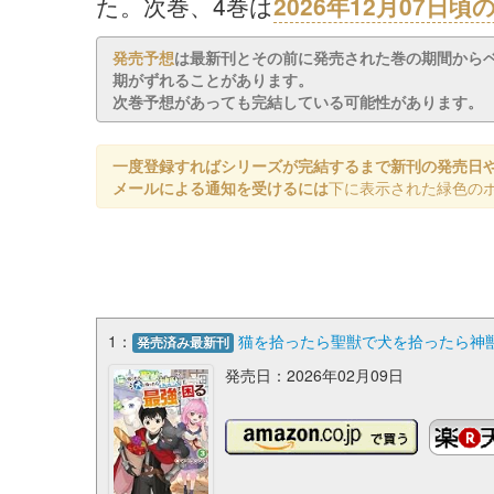
た。次巻、4巻は
2026年12月07日
発売予想
は最新刊とその前に発売された巻の期間から
期がずれることがあります。
次巻予想があっても完結している可能性があります。
一度登録すればシリーズが完結するまで新刊の発売日
メールによる通知を受けるには
下に表示された緑色の
1：
猫を拾ったら聖獣で犬を拾ったら神獣
発売済み最新刊
発売日：2026年02月09日