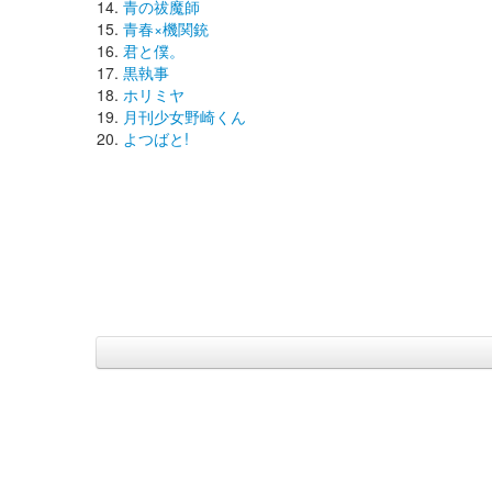
青の祓魔師
青春×機関銃
君と僕。
黒執事
ホリミヤ
月刊少女野崎くん
よつばと!
(C