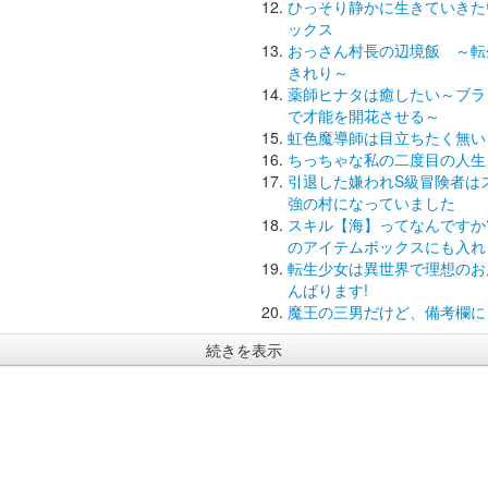
ひっそり静かに生きていきた
ックス
おっさん村長の辺境飯 ～転
きれり～
薬師ヒナタは癒したい～ブラ
で才能を開花させる～
虹色魔導師は目立ちたく無い
ちっちゃな私の二度目の人生
引退した嫌われS級冒険者は
強の村になっていました
スキル【海】ってなんですか
のアイテムボックスにも入れ
転生少女は異世界で理想のお
んばります!
魔王の三男だけど、備考欄に
続きを表示
) ベルアラート |
利用規約
|
個人情報保護方針
|
会社概要
|
お問い合わせ