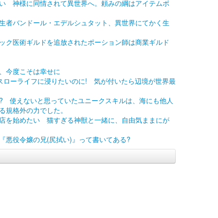
い 神様に同情されて異世界へ。頼みの綱はアイテムボ
生者バンドール・エデルシュタット、異世界にてかく生
ック医術ギルドを追放されたポーション師は商業ギルド
、今度こそは幸せに
スローライフに浸りたいのに! 気が付いたら辺境が世界最
? 使えないと思っていたユニークスキルは、海にも他人
る規格外の力でした。
店を始めたい 猫すぎる神獣と一緒に、自由気ままにが
『悪役令嬢の兄(尻拭い)』って書いてある?