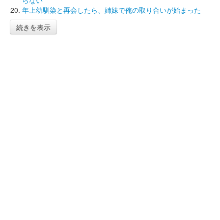
年上幼馴染と再会したら、姉妹で俺の取り合いが始まった
続きを表示