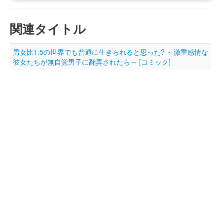
関連タイトル
男女比1:5の世界でも普通に生きられると思った? ～激重感情な
彼女たちが無自覚男子に翻弄されたら～ [コミック]