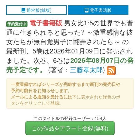
通常版(紙版)
電子書籍版
電子書籍版
男女比1:5の世界でも普
予約受付中
通に生きられると思った? ～激重感情な彼
女たちが無自覚男子に翻弄されたら～ の
最新刊、5巻は2026年01月09日に発売され
ました。次巻、6巻は
2026年08月07日の発
売予定です。
(著者：
三藤孝太郎
)
一度登録すればシリーズが完結するまで新刊の発売日や
予約可能日をお知らせします。
メールによる通知を受けるには
下に表示された緑色のボ
タンをクリックして登録。
このタイトルの登録ユーザー：154人
この作品をアラート登録(無料)