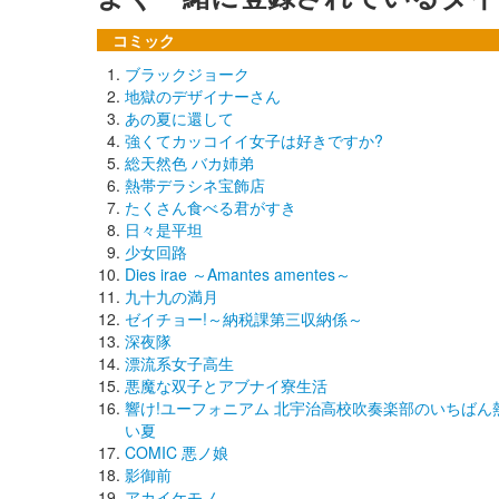
コミック
ブラックジョーク
地獄のデザイナーさん
あの夏に還して
強くてカッコイイ女子は好きですか?
総天然色 バカ姉弟
熱帯デラシネ宝飾店
たくさん食べる君がすき
日々是平坦
少女回路
Dies irae ～Amantes amentes～
九十九の満月
ゼイチョー!～納税課第三収納係～
深夜隊
漂流系女子高生
悪魔な双子とアブナイ寮生活
響け!ユーフォニアム 北宇治高校吹奏楽部のいちばん
い夏
COMIC 悪ノ娘
影御前
アカイケモノ