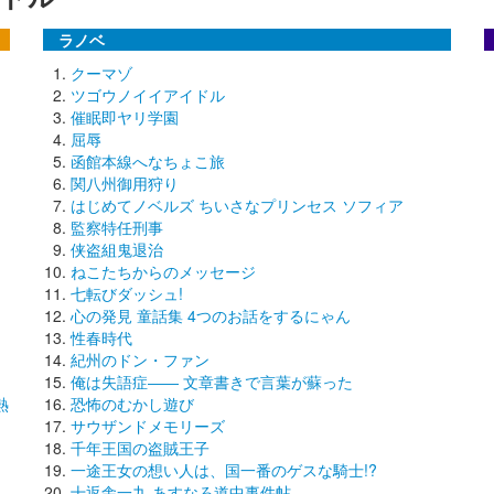
ラノベ
クーマゾ
ツゴウノイイアイドル
催眠即ヤリ学園
屈辱
函館本線へなちょこ旅
関八州御用狩り
はじめてノベルズ ちいさなプリンセス ソフィア
監察特任刑事
侠盗組鬼退治
ねこたちからのメッセージ
七転びダッシュ!
心の発見 童話集 4つのお話をするにゃん
性春時代
紀州のドン・ファン
俺は失語症―― 文章書きで言葉が蘇った
熱
恐怖のむかし遊び
サウザンドメモリーズ
千年王国の盗賊王子
一途王女の想い人は、国一番のゲスな騎士!?
十返舎一九 あすなろ道中事件帖