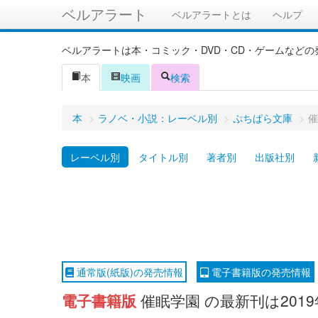
ベルアラート
ベルアラートとは
ヘルプ
ベルアラートは本・コミック・DVD・CD・ゲームなど
本
映画
検索
本
>
ラノベ・小説：レーベル別
>
ぷちぱら文庫
>
催
レーベル別
タイトル別
著者別
出版社別
通常版(紙版)の発売情報
電子書籍版の発売情報
電子書籍版
催眠学園 の最新刊は201