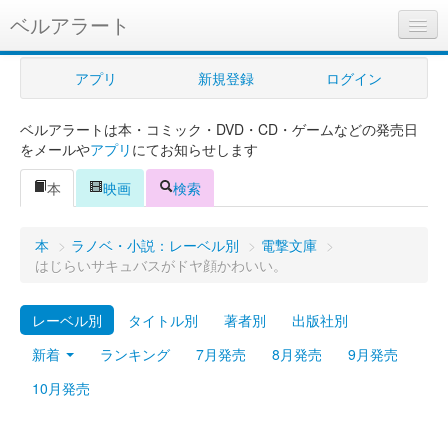
ベルアラート
ベルアラートとは
アプリ
新規登録
ログイン
ヘルプ
ベルアラートは本・コミック・DVD・CD・ゲームなどの発売日
新規登録
をメールや
アプリ
にてお知らせします
ログイン
本
映画
検索
Myカレンダー
本
>
ラノベ・小説：レーベル別
>
電撃文庫
>
購入管理
はじらいサキュバスがドヤ顔かわいい。
Myシェルフ
レーベル別
タイトル別
著者別
出版社別
プレミアム
新着
ランキング
7月発売
8月発売
9月発売
10月発売