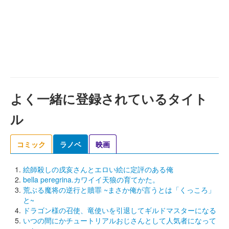
よく一緒に登録されているタイト
ル
コミック
ラノベ
映画
絵師殺しの戌亥さんとエロい絵に定評のある俺
bella peregrina.カワイイ天狼の育てかた。
荒ぶる魔将の逆行と贖罪 ~まさか俺が言うとは「くっころ」
と~
ドラゴン様の召使、竜使いを引退してギルドマスターになる
いつの間にかチュートリアルおじさんとして人気者になって