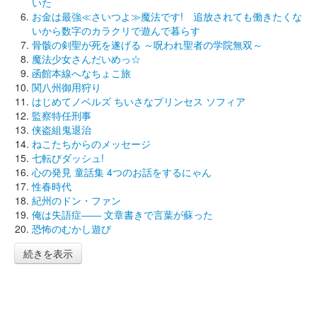
いた
お金は最強≪さいつよ≫魔法です! 追放されても働きたくな
いから数字のカラクリで遊んで暮らす
骨骸の剣聖が死を遂げる ～呪われ聖者の学院無双～
魔法少女さんだいめっ☆
函館本線へなちょこ旅
関八州御用狩り
はじめてノベルズ ちいさなプリンセス ソフィア
監察特任刑事
侠盗組鬼退治
ねこたちからのメッセージ
七転びダッシュ!
心の発見 童話集 4つのお話をするにゃん
性春時代
紀州のドン・ファン
俺は失語症―― 文章書きで言葉が蘇った
恐怖のむかし遊び
続きを表示