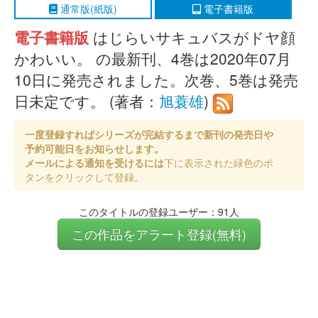
通常版(紙版)
電子書籍版
電子書籍版
はじらいサキュバスがドヤ顔
かわいい。 の最新刊、4巻は2020年07月
10日に発売されました。次巻、5巻は発売
日未定です。 (著者：
旭蓑雄
)
一度登録すればシリーズが完結するまで新刊の発売日や
予約可能日をお知らせします。
メールによる通知を受けるには
下に表示された緑色のボ
タンをクリックして登録。
このタイトルの登録ユーザー：91人
この作品をアラート登録(無料)