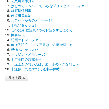
関八州御用狩り
はじめてノベルズ ちいさなプリンセス ソフィア
監察特任刑事
侠盗組鬼退治
ねこたちからのメッセージ
七転びダッシュ!
心の発見 童話集 4つのお話をするにゃん
性春時代
紀州のドン・ファン
俺は失語症―― 文章書きで言葉が蘇った
恐怖のむかし遊び
サウザンドメモリーズ
千年王国の盗賊王子
一途王女の想い人は、国一番のゲスな騎士!?
十返舎一九 あすなろ道中事件帖
続きを表示