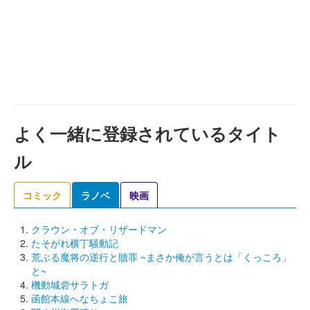
よく一緒に登録されているタイト
ル
コミック
ラノベ
映画
クラウン・オブ・リザードマン
たそがれ横丁騒動記
荒ぶる魔将の逆行と贖罪 ~まさか俺が言うとは「くっころ」
と~
機動城砦サラトガ
函館本線へなちょこ旅