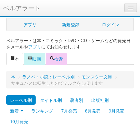
ベルアラート
ベルアラートとは
アプリ
新規登録
ログイン
ヘルプ
ベルアラートは本・コミック・DVD・CD・ゲームなどの発売日
新規登録
をメールや
アプリ
にてお知らせします
ログイン
本
映画
検索
Myカレンダー
本
>
ラノベ・小説：レーベル別
>
モンスター文庫
>
購入管理
サキュバスに転生したのでミルクをしぼります
Myシェルフ
レーベル別
タイトル別
著者別
出版社別
プレミアム
新着
ランキング
7月発売
8月発売
9月発売
10月発売