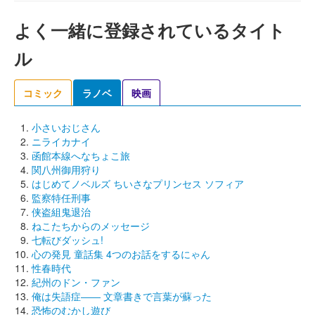
よく一緒に登録されているタイト
ル
コミック
ラノベ
映画
小さいおじさん
ニライカナイ
函館本線へなちょこ旅
関八州御用狩り
はじめてノベルズ ちいさなプリンセス ソフィア
監察特任刑事
侠盗組鬼退治
ねこたちからのメッセージ
七転びダッシュ!
心の発見 童話集 4つのお話をするにゃん
性春時代
紀州のドン・ファン
俺は失語症―― 文章書きで言葉が蘇った
恐怖のむかし遊び