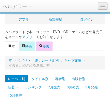
ベルアラート
ベルアラートとは
アプリ
新規登録
ログイン
ヘルプ
ベルアラートは本・コミック・DVD・CD・ゲームなどの発売日
新規登録
をメールや
アプリ
にてお知らせします
ログイン
本
映画
検索
Myカレンダー
本
>
ラノベ・小説：レーベル別
>
キャラ文庫
>
購入管理
守護者がめざめる逢魔が時
Myシェルフ
レーベル別
タイトル別
著者別
出版社別
プレミアム
新着
ランキング
7月発売
8月発売
9月発売
10月発売