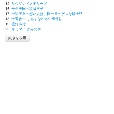
サウザンドメモリーズ
千年王国の盗賊王子
一途王女の想い人は、国一番のゲスな騎士!?
十返舎一九 あすなろ道中事件帖
提灯奉行
キミマイ きみの舞
続きを表示