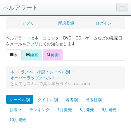
ベルアラート
ベルアラートとは
アプリ
新規登録
ログイン
ヘルプ
ベルアラートは本・コミック・DVD・CD・ゲームなどの発売日
新規登録
をメールや
アプリ
にてお知らせします
ログイン
本
映画
検索
Myカレンダー
本
>
ラノベ・小説：レーベル別
>
購入管理
オーバーラップノベルス
>
とんでもスキルで異世界放浪メシ à la carte
Myシェルフ
レーベル別
タイトル別
著者別
出版社別
プレミアム
新着
ランキング
7月発売
8月発売
9月発売
10月発売