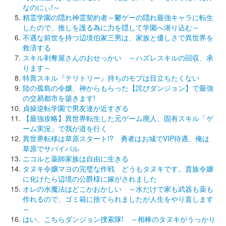
なのにぃ!～
精霊学園の隠れ神霊契約者～鬱ゲーの隠れ最強キャラに転生
したので、推しを護る為に力を隠して学園へ潜り込む～
不遇な前世を持つ辺境伯家三男は、家族と優しさで異世界を
救済する
スキル剥奪屋さんのおせっかい ～ハズレスキルの回収、承
ります～
特異スキル『テリトリー』持ちのモブは目立ちたくない
陸の孤島の令嬢、神からもらった【詫びダンジョン】で最強
の交易都市を築きます!
貞操逆転学園で男友達が近すぎる
【最強攻略】異世界転生した元ゲーム廃人、固有スキル「ゲ
ーム実況」で我が道を行く
異世界転移は草原スタート!? 勇者はお城でVIP待遇、俺は
草原でサバイバル
ニコルと薬師家族は自由に生きる
タヌキ令嬢マヨの完璧な作戦 どうもタヌキです。貴族令嬢
に化けたら辺境の公爵様に嫁がされました
オレの水魔法はどこかおかしい ～水だけで家も武器も薬も
作れるので、ゴミ箱に捨てられましたが人生をやり直します
～
はい、こちらダンジョン捜索隊! ～相棒のタヌキがうっかり