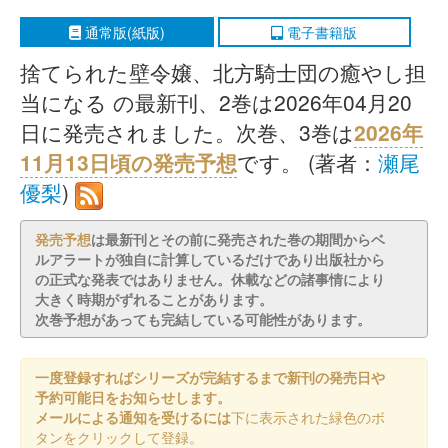
通常版(紙版)
電子書籍版
捨てられた壁令嬢、北方騎士団の癒やし担
当になる の最新刊、2巻は2026年04月20
日に発売されました。次巻、3巻は
2026年
11月13日頃の発売予想
です。 (著者：
瀬尾
優梨
)
発売予想
は最新刊とその前に発売された巻の期間からベ
ルアラートが独自に計算しているだけであり出版社から
の正式な発表ではありません。休載などの諸事情により
大きく時期がずれることがあります。
次巻予想があっても完結している可能性があります。
一度登録すればシリーズが完結するまで新刊の発売日や
予約可能日をお知らせします。
メールによる通知を受けるには
下に表示された緑色のボ
タンをクリックして登録。