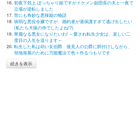
初夜下剋上 ぽっちゃり姫ですがイケメン副団長の夫と一夜で
立場が逆転しました
世にも奇妙な悪辣姫の物語
病弱な悪役令嬢ですが、婚約者が過保護すぎて逃げ出したい
(私たち犬猿の仲でしたよね!?)
華麗なる悪女になりたいわ! ～愛され転生少女は、楽しい二
度目の人生を送ります～
転生した私は幼い女伯爵 後見人の公爵に餌付けしながら、
領地発展のために万能魔法で色々作るつもりです
続きを表示