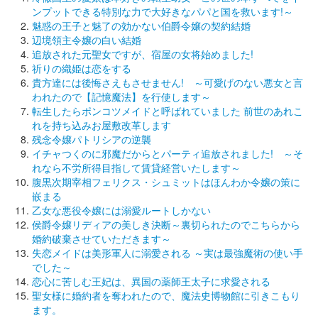
ンプットできる特別な力で大好きなパパと国を救います!～
魅惑の王子と魅了の効かない伯爵令嬢の契約結婚
辺境領主令嬢の白い結婚
追放された元聖女ですが、宿屋の女将始めました!
祈りの織姫は恋をする
貴方達には後悔さえもさせません! ～可愛げのない悪女と言
われたので【記憶魔法】を行使します～
転生したらポンコツメイドと呼ばれていました 前世のあれこ
れを持ち込みお屋敷改革します
残念令嬢パトリシアの逆襲
イチャつくのに邪魔だからとパーティ追放されました! ～そ
れなら不労所得目指して賃貸経営いたします～
腹黒次期宰相フェリクス・シュミットはほんわか令嬢の策に
嵌まる
乙女な悪役令嬢には溺愛ルートしかない
侯爵令嬢リディアの美しき決断～裏切られたのでこちらから
婚約破棄させていただきます～
失恋メイドは美形軍人に溺愛される ～実は最強魔術の使い手
でした～
恋心に苦しむ王妃は、異国の薬師王太子に求愛される
聖女様に婚約者を奪われたので、魔法史博物館に引きこもり
ます。