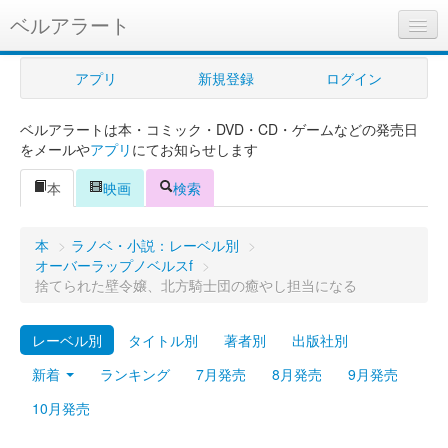
ベルアラート
ベルアラートとは
アプリ
新規登録
ログイン
ヘルプ
ベルアラートは本・コミック・DVD・CD・ゲームなどの発売日
新規登録
をメールや
アプリ
にてお知らせします
ログイン
本
映画
検索
Myカレンダー
本
>
ラノベ・小説：レーベル別
>
購入管理
オーバーラップノベルスf
>
捨てられた壁令嬢、北方騎士団の癒やし担当になる
Myシェルフ
レーベル別
タイトル別
著者別
出版社別
プレミアム
新着
ランキング
7月発売
8月発売
9月発売
10月発売