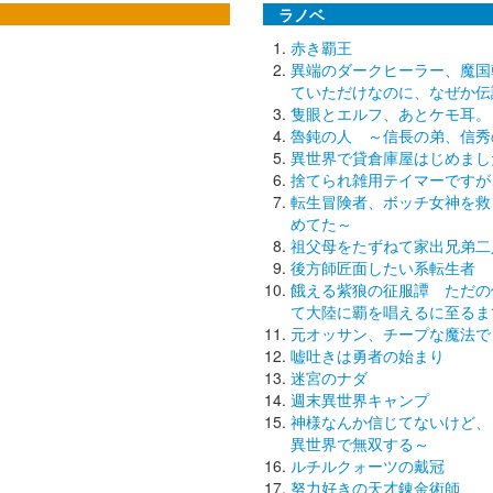
ラノベ
赤き覇王
異端のダークヒーラー、魔国
ていただけなのに、なぜか伝
隻眼とエルフ、あとケモ耳。
魯鈍の人 ～信長の弟、信秀
異世界で貸倉庫屋はじめまし
捨てられ雑用テイマーですが
転生冒険者、ボッチ女神を救
めてた～
祖父母をたずねて家出兄弟二
後方師匠面したい系転生者
餓える紫狼の征服譚 ただの
て大陸に覇を唱えるに至るま
元オッサン、チープな魔法で
嘘吐きは勇者の始まり
迷宮のナダ
週末異世界キャンプ
神様なんか信じてないけど、
異世界で無双する～
ルチルクォーツの戴冠
努力好きの天才錬金術師