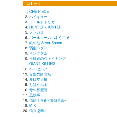
コミック
ONE PIECE
ハイキュー!!
ワールドトリガー
HUNTER×HUNTER
ノラガミ
ボールルームへようこそ
銀の匙 Silver Spoon
弱虫ペダル
キングダム
王様達のヴァイキング
GIANT KILLING
ベルセルク
赤髪の白雪姫
夏目友人帳
ちはやふる
青の祓魔師
黒執事
猫絵十兵衛~御伽草紙~
MIX
信長協奏曲