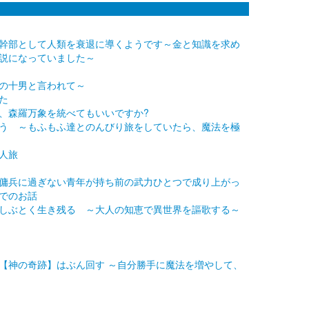
幹部として人類を衰退に導くようです～金と知識を求め
説になっていました～
の十男と言われて～
た
、森羅万象を統べてもいいですか?
う ～もふもふ達とのんびり旅をしていたら、魔法を極
人旅
傭兵に過ぎない青年が持ち前の武力ひとつで成り上がっ
でのお話
しぶとく生き残る ～大人の知恵で異世界を謳歌する～
【神の奇跡】はぶん回す ～自分勝手に魔法を増やして、