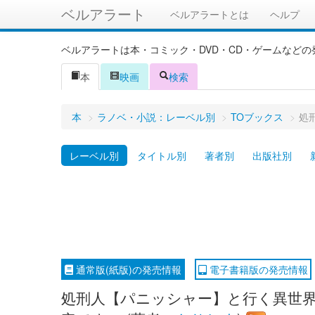
ベルアラート
ベルアラートとは
ヘルプ
ベルアラートは本・コミック・DVD・CD・ゲームなど
本
映画
検索
本
>
ラノベ・小説：レーベル別
>
TOブックス
>
処
レーベル別
タイトル別
著者別
出版社別
通常版(紙版)の発売情報
電子書籍版の発売情報
処刑人【パニッシャー】と行く異世界冒