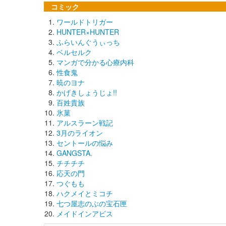
コミック
ワールドトリガー
HUNTER×HUNTER
ふらいんぐうぃっち
ベルセルク
マンガで分かる心療内科
性食鬼
暁のヨナ
かげきしょうじょ!!
百姓貴族
氷菓
アルスラーン戦記
3月のライオン
セントールの悩み
GANGSTA.
チチチチ
応天の門
つぐもも
ハクメイとミコチ
七つ屋志のぶの宝石匣
メイドインアビス