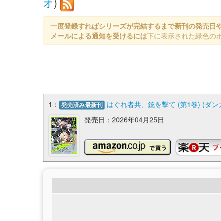
オ
)
一度登録すればシリーズが完結するまで新刊の発売日
メールによる通知を受けるには
下に表示された緑色の
1：
はぐれ者共、銃を撃て (第1巻) (ダンガン
発売済み最新刊
発売日：2026年04月25日