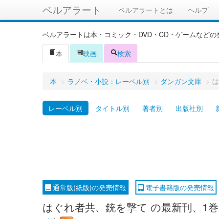
ベルアラート
ベルアラートとは
ヘルプ
ベルアラートは本・コミック・DVD・CD・ゲームなど
本
映画
検索
本
>
ラノベ・小説：レーベル別
>
ダンガン文庫
>
は
レーベル別
タイトル別
著者別
出版社別
通常版(紙版)の発売情報
電子書籍版の発売情報
はぐれ者共、銃を撃て の最新刊、1巻は