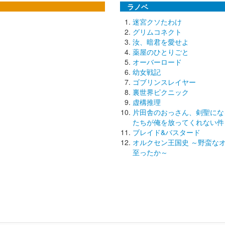
ラノベ
迷宮クソたわけ
グリムコネクト
汝、暗君を愛せよ
薬屋のひとりごと
オーバーロード
幼女戦記
ゴブリンスレイヤー
裏世界ピクニック
虚構推理
片田舎のおっさん、剣聖にな
たちが俺を放ってくれない件
ブレイド&バスタード
オルクセン王国史 ～野蛮な
至ったか～