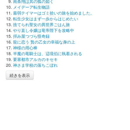
南条翔は其の狐の如く
メイデーア転生物語
最弱テイマーはゴミ拾いの旅を始めました。
転生少女はまず一歩からはじめたい
捨てられ聖女の異世界ごはん旅
やり直し令嬢は竜帝陛下を攻略中
拝み屋つづら怪奇録
龍に恋う 贄の乙女の幸福な身の上
神様の用心棒
半魔の竜騎士は、辺境伯に執着される
要塞都市アルカのキセキ
神さま学校の落ちこぼれ
続きを表示