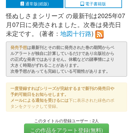
通常版(紙版)
電子書籍版
怪ぬしさまシリーズ の最新刊は2025年07
月07日に発売されました。次巻は発売日
未定です。 (著者：
地図十行路
)
発売予想
は最新刊とその前に発売された巻の期間からベ
ルアラートが独自に計算しているだけであり出版社から
の正式な発表ではありません。休載などの諸事情により
大きく時期がずれることがあります。
次巻予想があっても完結している可能性があります。
一度登録すればシリーズが完結するまで新刊の発売日や
予約可能日をお知らせします。
メールによる通知を受けるには
下に表示された緑色のボ
タンをクリックして登録。
このタイトルの登録ユーザー：2人
この作品をアラート登録(無料)