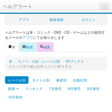
ベルアラート
ベルアラートとは
アプリ
新規登録
ログイン
ヘルプ
ベルアラートは本・コミック・DVD・CD・ゲームなどの発売日
新規登録
をメールや
アプリ
にてお知らせします
ログイン
本
映画
検索
Myカレンダー
本
>
ラノベ・小説：レーベル別
>
TOブックス
>
購入管理
ギルドの受付嬢は定時上がりの夢を見る
Myシェルフ
レーベル別
タイトル別
著者別
出版社別
プレミアム
新着
ランキング
7月発売
8月発売
9月発売
10月発売