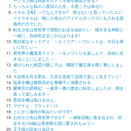
ーション師は商業ギルドで才能を開花させる～
ちっちゃな私の二度目の人生、今度こそは幸せに
スキル【海】ってなんですか? 使えないと思っていたユニ
ークスキルは、海にも他人のアイテムボックスにも入れる規
格外の力でした。
転生少女は異世界で理想のお店を始めたい 猫すぎる神獣と
一緒に、自由気ままにがんばります!
無自覚なオッドアイ ～エミリア・ハウレットは、今日も商
いに忙しい～
異世界の魔道具ライフ ～モノづくりを楽しんで、自由に生
きることにしました～
虐げられた精霊の愛し子は、隣国で魔石屋を開く事にしまし
た
大自然を司る聖女、王宮を見捨て辺境で楽しく生きていく!
塩系令嬢は糖度高めな青獅子に溺愛される
蘭華宮の調香妃 ～後宮一番の悪女に転生しましたが、開き
直って楽しみます～
悪役令嬢は負けません。
マグナム・ブラッドバス
とにかく珈琲が飲みたいのです!
お出かけ先は異世界ですか? ～神様召喚に巻き込まれ、幼
女モモ(16歳)は美形騎士団に愛されちゅう!～
王子様の訳あり会計士