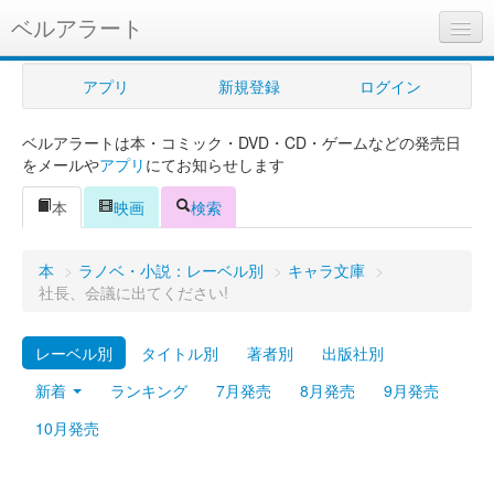
ベルアラート
ベルアラートとは
アプリ
新規登録
ログイン
ヘルプ
ベルアラートは本・コミック・DVD・CD・ゲームなどの発売日
新規登録
をメールや
アプリ
にてお知らせします
ログイン
本
映画
検索
Myカレンダー
本
>
ラノベ・小説：レーベル別
>
キャラ文庫
>
購入管理
社長、会議に出てください!
Myシェルフ
レーベル別
タイトル別
著者別
出版社別
プレミアム
新着
ランキング
7月発売
8月発売
9月発売
10月発売