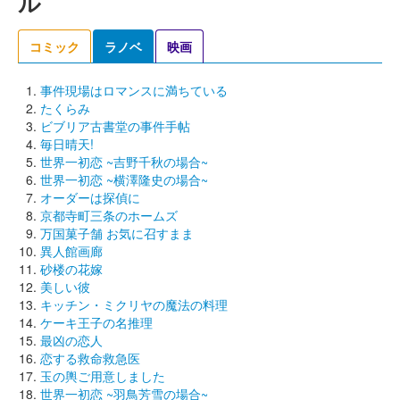
ル
コミック
ラノベ
映画
事件現場はロマンスに満ちている
たくらみ
ビブリア古書堂の事件手帖
毎日晴天!
世界一初恋 ~吉野千秋の場合~
世界一初恋 ~横澤隆史の場合~
オーダーは探偵に
京都寺町三条のホームズ
万国菓子舗 お気に召すまま
異人館画廊
砂楼の花嫁
美しい彼
キッチン・ミクリヤの魔法の料理
ケーキ王子の名推理
最凶の恋人
恋する救命救急医
玉の輿ご用意しました
世界一初恋 ~羽鳥芳雪の場合~