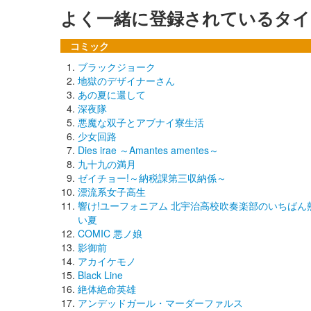
よく一緒に登録されているタイ
コミック
ブラックジョーク
地獄のデザイナーさん
あの夏に還して
深夜隊
悪魔な双子とアブナイ寮生活
少女回路
Dies irae ～Amantes amentes～
九十九の満月
ゼイチョー!～納税課第三収納係～
漂流系女子高生
響け!ユーフォニアム 北宇治高校吹奏楽部のいちばん
い夏
COMIC 悪ノ娘
影御前
アカイケモノ
Black Line
絶体絶命英雄
アンデッドガール・マーダーファルス