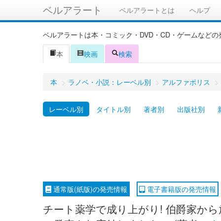
ベルアラート
ベルアラートとは
ヘルプ
ベルアラートは本・コミック・DVD・CD・ゲームなど
本
映画
検索
本
>
ラノベ・小説：レーベル別
>
アルファポリス
>
レーベル別
タイトル別
著者別
出版社別
通常版(紙版)の発売情報
電子書籍版の発売情報
チート薬学で成り上がり! 伯爵家から