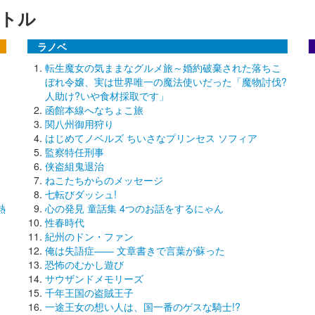
トル
ラノベ
転生魔女の気ままなグルメ旅～婚約破棄された落ちこ
ぼれ令嬢、実は世界唯一の魔法使いだった「魔物討伐?
人助け?いや食材採取です」
函館本線へなちょこ旅
関八州御用狩り
はじめてノベルズ ちいさなプリンセス ソフィア
監察特任刑事
侠盗組鬼退治
ねこたちからのメッセージ
七転びダッシュ!
熱
心の発見 童話集 4つのお話をするにゃん
性春時代
紀州のドン・ファン
俺は失語症―― 文章書きで言葉が蘇った
恐怖のむかし遊び
サウザンドメモリーズ
千年王国の盗賊王子
一途王女の想い人は、国一番のゲスな騎士!?