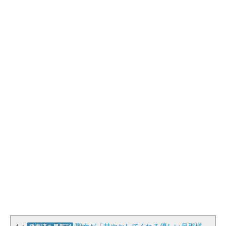
1：
聖女が「甘やかしてくれる優しい旦那様」