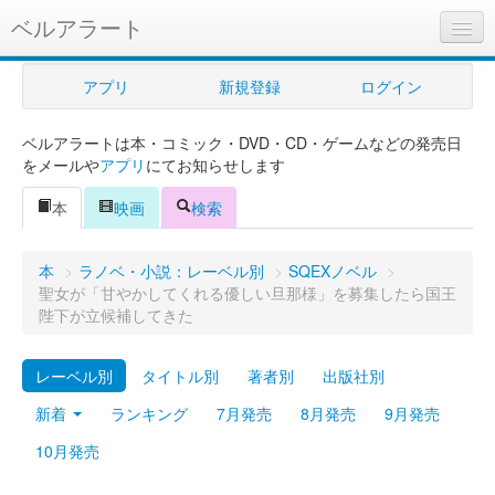
ベルアラート
ベルアラートとは
アプリ
新規登録
ログイン
ヘルプ
ベルアラートは本・コミック・DVD・CD・ゲームなどの発売日
新規登録
をメールや
アプリ
にてお知らせします
ログイン
本
映画
検索
Myカレンダー
本
>
ラノベ・小説：レーベル別
>
SQEXノベル
>
購入管理
聖女が「甘やかしてくれる優しい旦那様」を募集したら国王
陛下が立候補してきた
Myシェルフ
レーベル別
タイトル別
著者別
出版社別
プレミアム
新着
ランキング
7月発売
8月発売
9月発売
10月発売