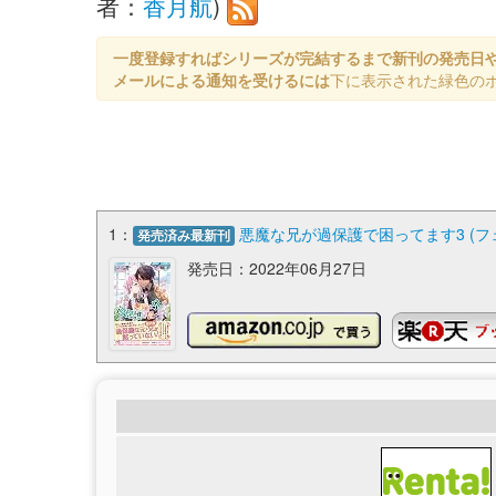
者：
香月航
)
一度登録すればシリーズが完結するまで新刊の発売日
メールによる通知を受けるには
下に表示された緑色の
1：
悪魔な兄が過保護で困ってます3 (フ
発売済み最新刊
発売日：2022年06月27日