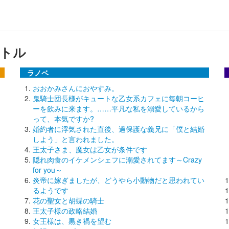
トル
ラノベ
おおかみさんにおやすみ。
鬼騎士団長様がキュートな乙女系カフェに毎朝コーヒ
ーを飲みに来ます。……平凡な私を溺愛しているから
って、本気ですか?
婚約者に浮気された直後、過保護な義兄に「僕と結婚
しよう」と言われました。
王太子さま、魔女は乙女が条件です
隠れ肉食のイケメンシェフに溺愛されてます～Crazy
for you～
炎帝に嫁ぎましたが、どうやら小動物だと思われてい
るようです
花の聖女と胡蝶の騎士
王太子様の政略結婚
女王様は、黒き禍を望む