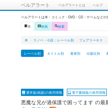
ベルアラート
ベルアラートとは
ヘルプ
ベルアラートは本・コミック・DVD・CD・ゲームなど
本
映画
検索
本
>
ラノベ・小説：レーベル別
>
フェアリーキス
>
レーベル別
タイトル別
著者別
出版社別
通常版(紙版)の発売情報
電子書籍版の発売情報
悪魔な兄が過保護で困ってます の最新