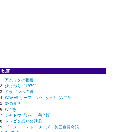
映画
アムリタの饗宴
ひまわり（1970）
ドラゴンへの道
WAVE!! サーフィンやっぺ!! 第二章
夢の裏側
Winny
シャドウプレイ 完全版
ドラゴン怒りの鉄拳
ゴースト・ストーリーズ 英国幽霊奇談