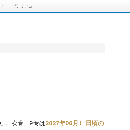
フ
プレミアム
した。次巻、9巻は
2027年06月11日頃の