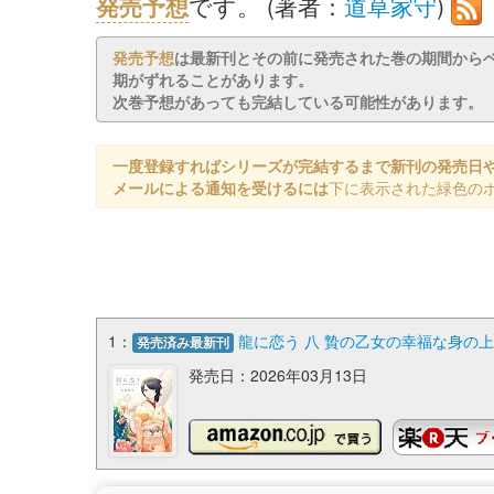
発売予想
です。 (著者：
道草家守
)
発売予想
は最新刊とその前に発売された巻の期間から
期がずれることがあります。
次巻予想があっても完結している可能性があります。
一度登録すればシリーズが完結するまで新刊の発売日
メールによる通知を受けるには
下に表示された緑色の
1：
龍に恋う 八 贄の乙女の幸福な身の上 
発売済み最新刊
発売日：2026年03月13日