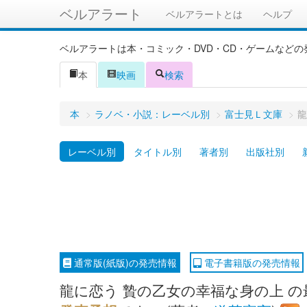
ベルアラート
ベルアラートとは
ヘルプ
ベルアラートは本・コミック・DVD・CD・ゲームなど
本
映画
検索
本
>
ラノベ・小説：レーベル別
>
富士見Ｌ文庫
>
龍
レーベル別
タイトル別
著者別
出版社別
通常版(紙版)の発売情報
電子書籍版の発売情報
龍に恋う 贄の乙女の幸福な身の上 の最