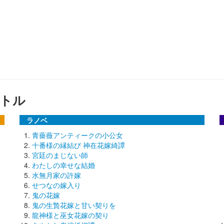
トル
ラノベ
青薔薇アンティークの小公女
十番様の縁結び 神在花嫁綺譚
宮廷のまじない師
わたしの幸せな結婚
水無月家の許嫁
せつなの嫁入り
鬼の花嫁
鬼の生贄花嫁と甘い契りを
龍神様と巫女花嫁の契り