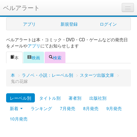
ベルアラート
ベルアラートとは
アプリ
新規登録
ログイン
ヘルプ
ベルアラートは本・コミック・DVD・CD・ゲームなどの発売日
新規登録
をメールや
アプリ
にてお知らせします
ログイン
本
映画
検索
Myカレンダー
本
>
ラノベ・小説：レーベル別
>
スターツ出版文庫
>
購入管理
鬼の花嫁
Myシェルフ
レーベル別
タイトル別
著者別
出版社別
プレミアム
新着
ランキング
7月発売
8月発売
9月発売
10月発売