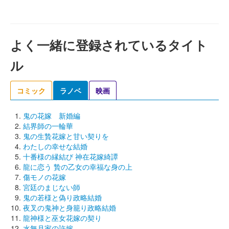
よく一緒に登録されているタイト
ル
コミック
ラノベ
映画
鬼の花嫁 新婚編
結界師の一輪華
鬼の生贄花嫁と甘い契りを
わたしの幸せな結婚
十番様の縁結び 神在花嫁綺譚
龍に恋う 贄の乙女の幸福な身の上
傷モノの花嫁
宮廷のまじない師
鬼の若様と偽り政略結婚
夜叉の鬼神と身籠り政略結婚
龍神様と巫女花嫁の契り
水無月家の許嫁