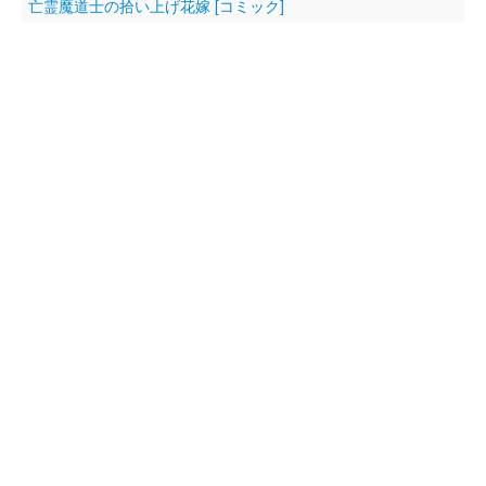
亡霊魔道士の拾い上げ花嫁 [コミック]