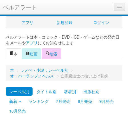
ベルアラート
ベルアラートとは
アプリ
新規登録
ログイン
ヘルプ
ベルアラートは本・コミック・DVD・CD・ゲームなどの発売日
新規登録
をメールや
アプリ
にてお知らせします
ログイン
本
映画
検索
Myカレンダー
本
>
ラノベ・小説：レーベル別
>
購入管理
オーバーラップノベルス
>
亡霊魔道士の拾い上げ花嫁
Myシェルフ
レーベル別
タイトル別
著者別
出版社別
プレミアム
新着
ランキング
7月発売
8月発売
9月発売
10月発売