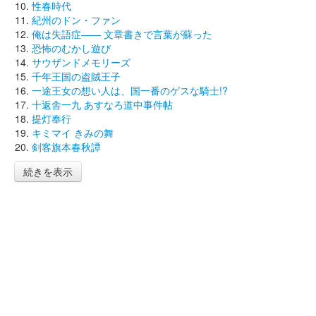
性春時代
紀州のドン・ファン
俺は失語症―― 文章書きで言葉が蘇った
恐怖のむかし遊び
サウザンドメモリーズ
千年王国の盗賊王子
一途王女の想い人は、国一番のゲスな騎士!?
十返舎一九 あすなろ道中事件帖
提灯奉行
キミマイ きみの舞
剣客旗本春秋譚
続きを表示