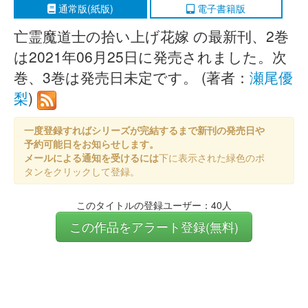
通常版(紙版)
電子書籍版
亡霊魔道士の拾い上げ花嫁 の最新刊、2巻
は2021年06月25日に発売されました。次
巻、3巻は発売日未定です。 (著者：
瀬尾優
梨
)
一度登録すればシリーズが完結するまで新刊の発売日や
予約可能日をお知らせします。
メールによる通知を受けるには
下に表示された緑色のボ
タンをクリックして登録。
このタイトルの登録ユーザー：40人
この作品をアラート登録(無料)