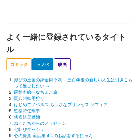
よく一緒に登録されているタイト
ル
コミック
ラノベ
映画
滅びの王国の錬金術令嬢 ～三百年後の新しい人生は引きこも
って過ごしたい!～
函館本線へなちょこ旅
関八州御用狩り
はじめてノベルズ ちいさなプリンセス ソフィア
監察特任刑事
侠盗組鬼退治
ねこたちからのメッセージ
七転びダッシュ!
心の発見 童話集 4つのお話をするにゃん