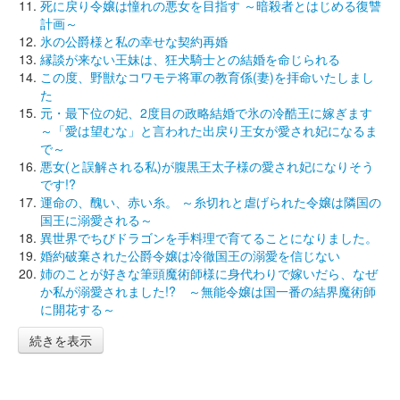
死に戻り令嬢は憧れの悪女を目指す ～暗殺者とはじめる復讐
計画～
氷の公爵様と私の幸せな契約再婚
縁談が来ない王妹は、狂犬騎士との結婚を命じられる
この度、野獣なコワモテ将軍の教育係(妻)を拝命いたしまし
た
元・最下位の妃、2度目の政略結婚で氷の冷酷王に嫁ぎます
～「愛は望むな」と言われた出戻り王女が愛され妃になるま
で～
悪女(と誤解される私)が腹黒王太子様の愛され妃になりそう
です!?
運命の、醜い、赤い糸。 ～糸切れと虐げられた令嬢は隣国の
国王に溺愛される～
異世界でちびドラゴンを手料理で育てることになりました。
婚約破棄された公爵令嬢は冷徹国王の溺愛を信じない
姉のことが好きな筆頭魔術師様に身代わりで嫁いだら、なぜ
か私が溺愛されました!? ～無能令嬢は国一番の結界魔術師
に開花する～
続きを表示