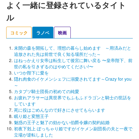
よく一緒に登録されているタイト
ル
コミック
ラノベ
映画
未開の森を開拓して、理想の暮らし始めます ～用済みだと
追放された先は前世で良く知る場所だった～
はねっかえり女帝は転生して後宮に舞い戻る 〜皇帝陛下、前
世の私を引きずるのはやめてください!〜
いつか陛下に愛を
隠れ肉食のイケメンシェフに溺愛されてます～Crazy for you
～
カタブツ騎士団長の初めての純愛
お疲れアラサーは異世界でもふもふドラゴンと騎士の世話を
しています
死に役はごめんなので好きにさせてもらいます
眠り姫と変態王子
魅惑の王子と魅了の効かない伯爵令嬢の契約結婚
初夜下剋上 ぽっちゃり姫ですがイケメン副団長の夫と一夜で
立場が逆転しました