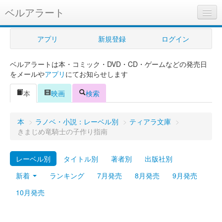
ベルアラート
ベルアラートとは
アプリ
新規登録
ログイン
ヘルプ
ベルアラートは本・コミック・DVD・CD・ゲームなどの発売日
新規登録
をメールや
アプリ
にてお知らせします
ログイン
本
映画
検索
Myカレンダー
本
>
ラノベ・小説：レーベル別
>
ティアラ文庫
>
購入管理
きまじめ竜騎士の子作り指南
Myシェルフ
レーベル別
タイトル別
著者別
出版社別
プレミアム
新着
ランキング
7月発売
8月発売
9月発売
10月発売