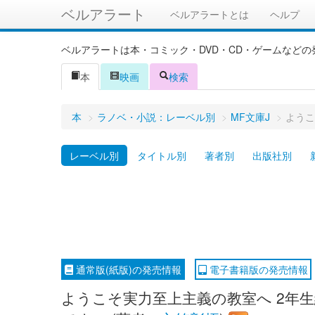
ベルアラート
ベルアラートとは
ヘルプ
ベルアラートは本・コミック・DVD・CD・ゲームなど
本
映画
検索
本
>
ラノベ・小説：レーベル別
>
MF文庫J
>
ようこ
レーベル別
タイトル別
著者別
出版社別
通常版(紙版)の発売情報
電子書籍版の発売情報
ようこそ実力至上主義の教室へ 2年生編