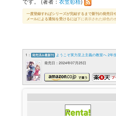
です。 (著者：
衣笠彰梧
)
一度登録すればシリーズが完結するまで新刊の発売日
メールによる通知を受けるには
下に表示された緑色の
1：
ようこそ実力至上主義の教室へ 2年生編1
発売済み最新刊
発売日：2024年07月25日