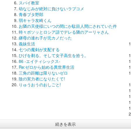
スパイ教室
幼なじみが絶対に負けないラブコメ
青春ブタ野郎
弱キャラ友崎くん
お隣の天使様にいつの間にか駄目人間にされていた件
時々ボソッとロシア語でデレる隣のアーリャさん
継母の連れ子が元カノだった
義妹生活
七つの魔剣が支配する
ひげを剃る。そして女子高生を拾う。
86 -エイティシックス-
Re:ゼロから始める異世界生活
三角の距離は限りないゼロ
陰の実力者になりたくて!
りゅうおうのおしごと!
続きを表示