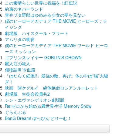
この素晴らしい世界に祝福を！紅伝説
約束のネバーランド
青春ブタ野郎はゆめみる少女の夢を見ない
僕のヒーローアカデミア THE MOVIE ヒーローズ：ラ
イジング
劇場版 ハイスクール・フリート
アムリタの饗宴
僕のヒーローアカデミア THE MOVIE ワールド ヒーロ
ーズ ミッション
ゴブリンスレイヤー GOBLIN'S CROWN
屍人荘の殺人
傷物語III 冷血篇
「はたらく細胞!!」最強の敵、再び。体の中は“腸”大騒
ぎ！
映画 賭ケグルイ 絶体絶命ロシアンルーレット
劇場版 生徒会役員共2
シン・エヴァンゲリオン劇場版
Re:ゼロから始める異世界生活 Memory Snow
ぐらんぶる
BanG Dream! ぽっぴん'どりーむ！