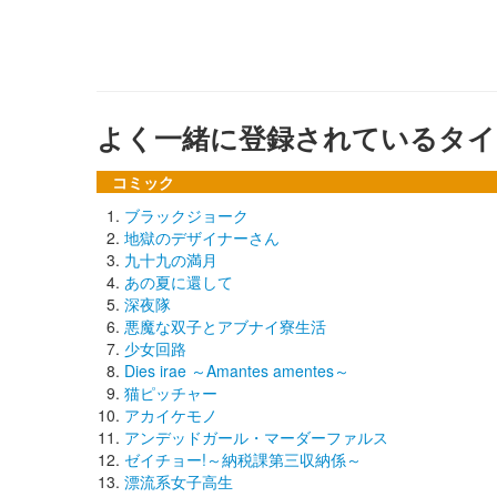
よく一緒に登録されているタイ
コミック
ブラックジョーク
地獄のデザイナーさん
九十九の満月
あの夏に還して
深夜隊
悪魔な双子とアブナイ寮生活
少女回路
Dies irae ～Amantes amentes～
猫ピッチャー
アカイケモノ
アンデッドガール・マーダーファルス
ゼイチョー!～納税課第三収納係～
漂流系女子高生