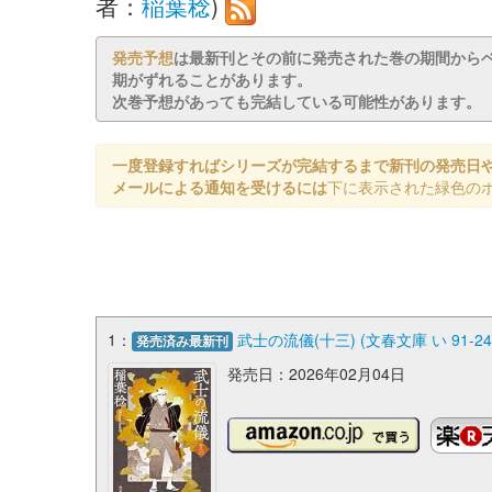
者：
稲葉稔
)
発売予想
は最新刊とその前に発売された巻の期間から
期がずれることがあります。
次巻予想があっても完結している可能性があります。
一度登録すればシリーズが完結するまで新刊の発売日
メールによる通知を受けるには
下に表示された緑色の
1：
武士の流儀(十三) (文春文庫 い 91-24
発売済み最新刊
発売日：2026年02月04日