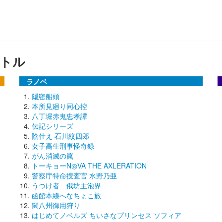
トル
ラノベ
隠密船頭
本所見廻り同心控
八丁堀赤鬼忠孝譚
伝記シリーズ
陰仕え 石川紋四郎
女子高生刑事怪奇録
がん消滅の罠
トーキョーN◎VA THE AXLERATION
警察庁特命捜査官 水野乃亜
うつけ者 俄坊主泡界
函館本線へなちょこ旅
関八州御用狩り
はじめてノベルズ ちいさなプリンセス ソフィア