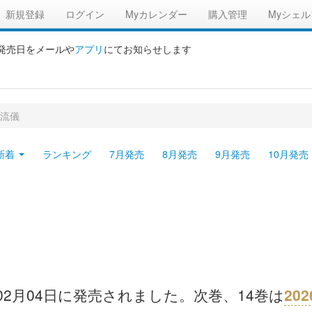
新規登録
ログイン
Myカレンダー
購入管理
Myシェル
の発売日をメールや
アプリ
にてお知らせします
流儀
新着
ランキング
7月発売
8月発売
9月発売
10月発売
年02月04日に発売されました。次巻、14巻は
20