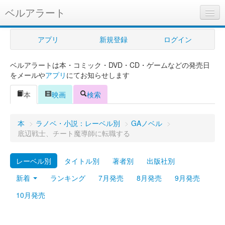
ベルアラート
ベルアラートとは
アプリ
新規登録
ログイン
ヘルプ
ベルアラートは本・コミック・DVD・CD・ゲームなどの発売日
新規登録
をメールや
アプリ
にてお知らせします
ログイン
本
映画
検索
Myカレンダー
本
>
ラノベ・小説：レーベル別
>
GAノベル
>
購入管理
底辺戦士、チート魔導師に転職する
Myシェルフ
レーベル別
タイトル別
著者別
出版社別
プレミアム
新着
ランキング
7月発売
8月発売
9月発売
10月発売