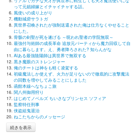
リアルでガチな天才が異世界に転生しても天才魔法使いにな
って元娼婦嫁とイチャイチャする話。
風使いの成り上がり
機動城砦サラトガ
異世界召喚されたが強制送還された俺は仕方なくやせること
にした。
骨骸の剣聖が死を遂げる ～呪われ聖者の学院無双～
最強付与術師の成長革命 追放元パーティから魔力回収して自
由に暮らします。え、勇者降ろされた? 知らんがな
AIある最強陰陽師は異世界で無双する
黒き魔眼のストレンジャー
俺のチートは神をも軽く凌駕する
初級魔法しか使えず、火力が足りないので徹底的に攻撃魔法
の回数を増やしてみることにしました
函館本線へなちょこ旅
関八州御用狩り
はじめてノベルズ ちいさなプリンセス ソフィア
監察特任刑事
侠盗組鬼退治
ねこたちからのメッセージ
続きを表示