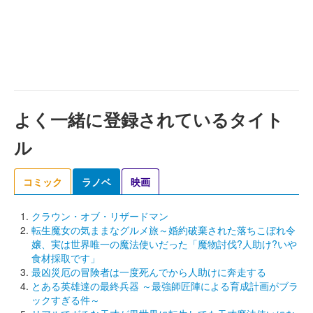
よく一緒に登録されているタイト
ル
コミック
ラノベ
映画
クラウン・オブ・リザードマン
転生魔女の気ままなグルメ旅～婚約破棄された落ちこぼれ令
嬢、実は世界唯一の魔法使いだった「魔物討伐?人助け?いや
食材採取です」
最凶災厄の冒険者は一度死んでから人助けに奔走する
とある英雄達の最終兵器 ～最強師匠陣による育成計画がブラ
ックすぎる件～