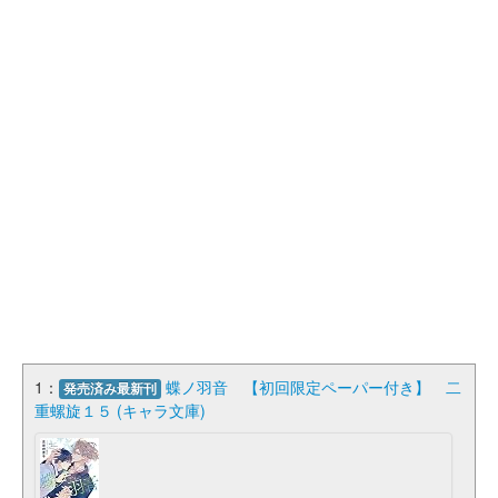
1：
蝶ノ羽音 【初回限定ペーパー付き】 二
発売済み最新刊
重螺旋１５ (キャラ文庫)