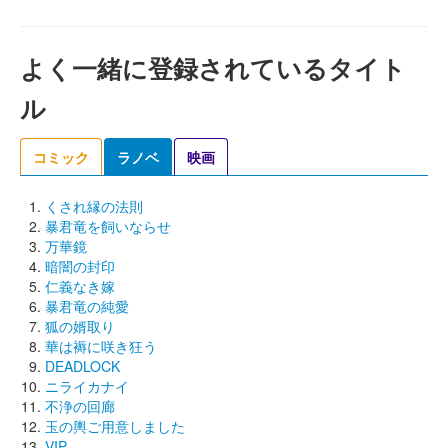
よく一緒に登録されているタイト
ル
コミック
ラノベ
映画
くされ縁の法則
暴君竜を飼いならせ
万華鏡
暗闇の封印
仁義なき嫁
暴君竜の純愛
狐の婿取り
華は褥に咲き狂う
DEADLOCK
ニライカナイ
不浄の回廊
玉の輿ご用意しました
VIP