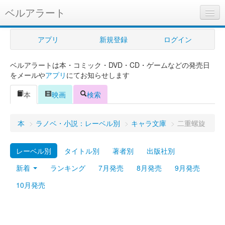
ベルアラート
ベルアラートとは
アプリ
新規登録
ログイン
ヘルプ
ベルアラートは本・コミック・DVD・CD・ゲームなどの発売日
新規登録
をメールや
アプリ
にてお知らせします
ログイン
本
映画
検索
Myカレンダー
本
>
ラノベ・小説：レーベル別
>
キャラ文庫
>
二重螺旋
購入管理
レーベル別
タイトル別
著者別
出版社別
Myシェルフ
新着
ランキング
7月発売
8月発売
9月発売
プレミアム
10月発売