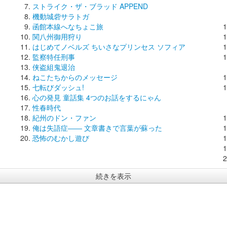
ストライク・ザ・ブラッド APPEND
機動城砦サラトガ
函館本線へなちょこ旅
関八州御用狩り
はじめてノベルズ ちいさなプリンセス ソフィア
監察特任刑事
侠盗組鬼退治
ねこたちからのメッセージ
七転びダッシュ!
心の発見 童話集 4つのお話をするにゃん
性春時代
紀州のドン・ファン
俺は失語症―― 文章書きで言葉が蘇った
恐怖のむかし遊び
続きを表示