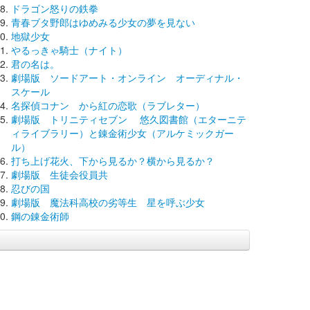
ドラゴン怒りの鉄拳
青春ブタ野郎はゆめみる少女の夢を見ない
地獄少女
やるっきゃ騎士（ナイト）
君の名は。
劇場版 ソードアート・オンライン オーディナル・
スケール
名探偵コナン から紅の恋歌（ラブレター）
劇場版 トリニティセブン 悠久図書館（エターニテ
ィライブラリー）と錬金術少女（アルケミックガー
ル）
打ち上げ花火、下から見るか？横から見るか？
劇場版 生徒会役員共
忍びの国
劇場版 魔法科高校の劣等生 星を呼ぶ少女
鋼の錬金術師