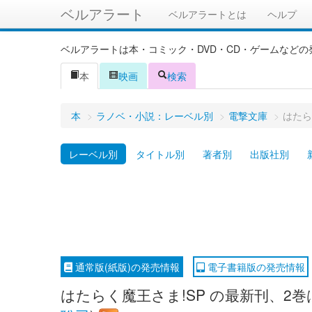
ベルアラート
ベルアラートとは
ヘルプ
ベルアラートは本・コミック・DVD・CD・ゲームなど
本
映画
検索
本
>
ラノベ・小説：レーベル別
>
電撃文庫
>
はたら
レーベル別
タイトル別
著者別
出版社別
通常版(紙版)の発売情報
電子書籍版の発売情報
はたらく魔王さま!SP の最新刊、2巻