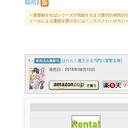
聡司
)
一度登録すればシリーズが完結するまで新刊の発売日
メールによる通知を受けるには
下に表示された緑色の
1：
はたらく魔王さま!SP2 (電撃文庫)
発売済み最新刊
発売日：2018年08月10日