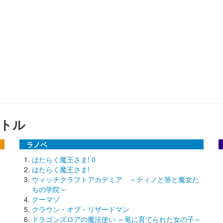
トル
ラノベ
はたらく魔王さま! 0
はたらく魔王さま!
ウィッチクラフトアカデミア ～ティノと箒と魔女た
ちの学院～
クーマゾ
クラウン・オブ・リザードマン
ドラゴンズロアの魔法使い ～竜に育てられた女の子～