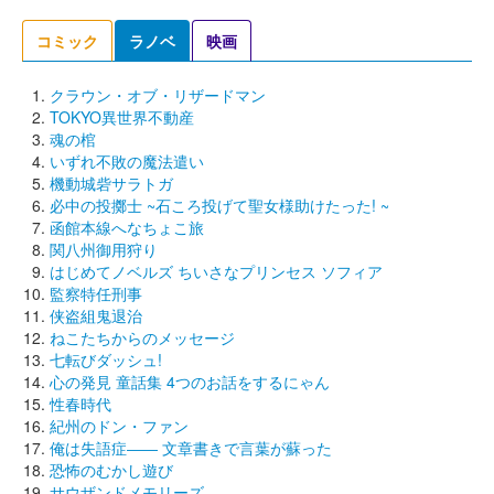
コミック
ラノベ
映画
クラウン・オブ・リザードマン
TOKYO異世界不動産
魂の棺
いずれ不敗の魔法遣い
機動城砦サラトガ
必中の投擲士 ~石ころ投げて聖女様助けたった! ~
函館本線へなちょこ旅
関八州御用狩り
はじめてノベルズ ちいさなプリンセス ソフィア
監察特任刑事
侠盗組鬼退治
ねこたちからのメッセージ
七転びダッシュ!
心の発見 童話集 4つのお話をするにゃん
性春時代
紀州のドン・ファン
俺は失語症―― 文章書きで言葉が蘇った
恐怖のむかし遊び
サウザンドメモリーズ