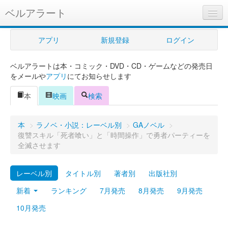
ベルアラート
ベルアラートとは
アプリ
新規登録
ログイン
ヘルプ
ベルアラートは本・コミック・DVD・CD・ゲームなどの発売日
新規登録
をメールや
アプリ
にてお知らせします
ログイン
本
映画
検索
Myカレンダー
本
>
ラノベ・小説：レーベル別
>
GAノベル
>
購入管理
復讐スキル「死者喰い」と「時間操作」で勇者パーティーを
全滅させます
Myシェルフ
レーベル別
タイトル別
著者別
出版社別
プレミアム
新着
ランキング
7月発売
8月発売
9月発売
10月発売