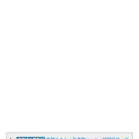
1：
復讐スキル「死者喰い」と「時間操作」で