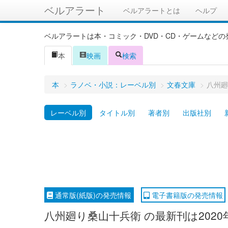
ベルアラート
ベルアラートとは
ヘルプ
ベルアラートは本・コミック・DVD・CD・ゲームなど
本
映画
検索
本
>
ラノベ・小説：レーベル別
>
文春文庫
>
八州廻
レーベル別
タイトル別
著者別
出版社別
通常版(紙版)の発売情報
電子書籍版の発売情報
八州廻り桑山十兵衛 の最新刊は2020