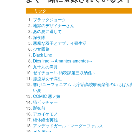
コミック
ブラックジョーク
地獄のデザイナーさん
あの夏に還して
深夜隊
悪魔な双子とアブナイ寮生活
少女回路
Black Line
Dies irae ～Amantes amentes～
九十九の満月
ゼイチョー!～納税課第三収納係～
漂流系女子高生
響け!ユーフォニアム 北宇治高校吹奏楽部のいちばん
い夏
COMIC 悪ノ娘
猫ピッチャー
影御前
アカイケモノ
絶体絶命英雄
アンデッドガール・マーダーファルス
兄と弟log