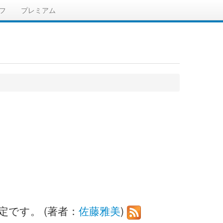
フ
プレミアム
定です。 (著者：
佐藤雅美
)