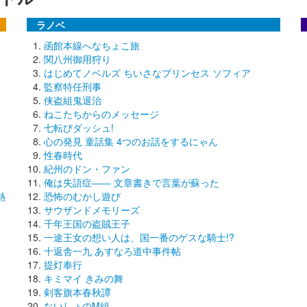
ラノベ
函館本線へなちょこ旅
関八州御用狩り
はじめてノベルズ ちいさなプリンセス ソフィア
監察特任刑事
侠盗組鬼退治
ねこたちからのメッセージ
七転びダッシュ!
心の発見 童話集 4つのお話をするにゃん
性春時代
紀州のドン・ファン
俺は失語症―― 文章書きで言葉が蘇った
熱
恐怖のむかし遊び
サウザンドメモリーズ
千年王国の盗賊王子
一途王女の想い人は、国一番のゲスな騎士!?
十返舎一九 あすなろ道中事件帖
提灯奉行
キミマイ きみの舞
剣客旗本春秋譚
ないしょのM組