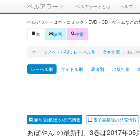
ベルアラート
ベルアラートとは
ヘルプ
ベルアラートは本・コミック・DVD・CD・ゲームなど
本
映画
検索
本
>
ラノベ・小説：レーベル別
>
文春文庫
>
あぽや
レーベル別
タイトル別
著者別
出版社別
通常版(紙版)の発売情報
電子書籍版の発売情報
あぽやん の最新刊、3巻は2017年0