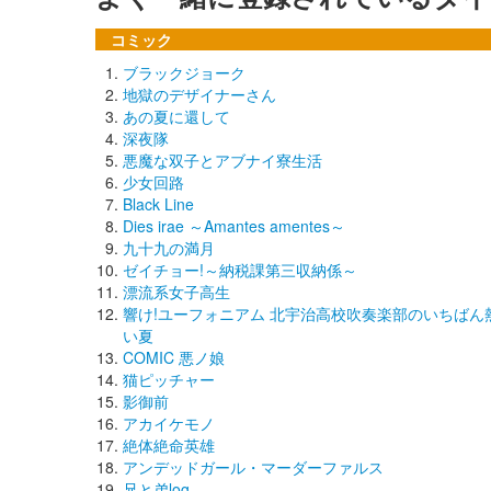
コミック
ブラックジョーク
地獄のデザイナーさん
あの夏に還して
深夜隊
悪魔な双子とアブナイ寮生活
少女回路
Black Line
Dies irae ～Amantes amentes～
九十九の満月
ゼイチョー!～納税課第三収納係～
漂流系女子高生
響け!ユーフォニアム 北宇治高校吹奏楽部のいちばん
い夏
COMIC 悪ノ娘
猫ピッチャー
影御前
アカイケモノ
絶体絶命英雄
アンデッドガール・マーダーファルス
兄と弟log