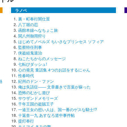
ラノベ
裏・町奉行闇仕置
八丁堀の忍
函館本線へなちょこ旅
関八州御用狩り
はじめてノベルズ ちいさなプリンセス ソフィア
監察特任刑事
侠盗組鬼退治
ねこたちからのメッセージ
七転びダッシュ!
心の発見 童話集 4つのお話をするにゃん
性春時代
熱
紀州のドン・ファン
俺は失語症―― 文章書きで言葉が蘇った
恐怖のむかし遊び
サウザンドメモリーズ
千年王国の盗賊王子
一途王女の想い人は、国一番のゲスな騎士!?
十返舎一九 あすなろ道中事件帖
提灯奉行
キミマイ きみの舞