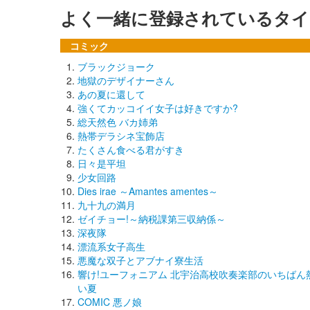
よく一緒に登録されているタイ
コミック
ブラックジョーク
地獄のデザイナーさん
あの夏に還して
強くてカッコイイ女子は好きですか?
総天然色 バカ姉弟
熱帯デラシネ宝飾店
たくさん食べる君がすき
日々是平坦
少女回路
Dies irae ～Amantes amentes～
九十九の満月
ゼイチョー!～納税課第三収納係～
深夜隊
漂流系女子高生
悪魔な双子とアブナイ寮生活
響け!ユーフォニアム 北宇治高校吹奏楽部のいちばん
い夏
COMIC 悪ノ娘