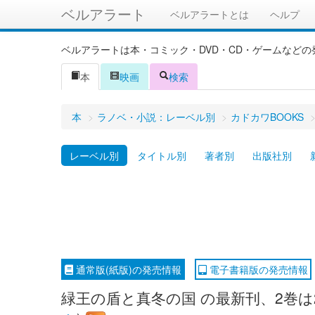
ベルアラート
ベルアラートとは
ヘルプ
ベルアラートは本・コミック・DVD・CD・ゲームなど
本
映画
検索
本
>
ラノベ・小説：レーベル別
>
カドカワBOOKS
レーベル別
タイトル別
著者別
出版社別
通常版(紙版)の発売情報
電子書籍版の発売情報
緑王の盾と真冬の国 の最新刊、2巻は2