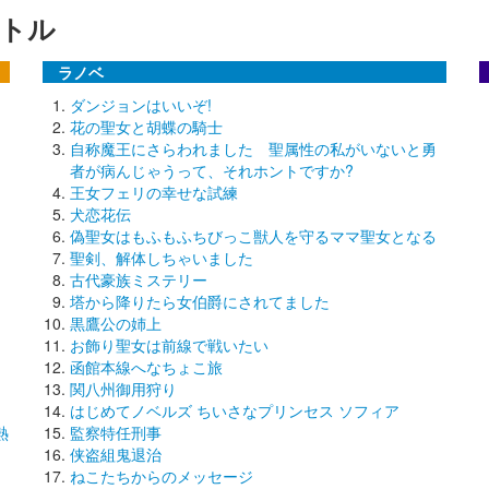
トル
ラノベ
ダンジョンはいいぞ!
花の聖女と胡蝶の騎士
自称魔王にさらわれました 聖属性の私がいないと勇
者が病んじゃうって、それホントですか?
王女フェリの幸せな試練
犬恋花伝
偽聖女はもふもふちびっこ獣人を守るママ聖女となる
聖剣、解体しちゃいました
古代豪族ミステリー
塔から降りたら女伯爵にされてました
黒鷹公の姉上
お飾り聖女は前線で戦いたい
函館本線へなちょこ旅
関八州御用狩り
はじめてノベルズ ちいさなプリンセス ソフィア
熱
監察特任刑事
侠盗組鬼退治
ねこたちからのメッセージ