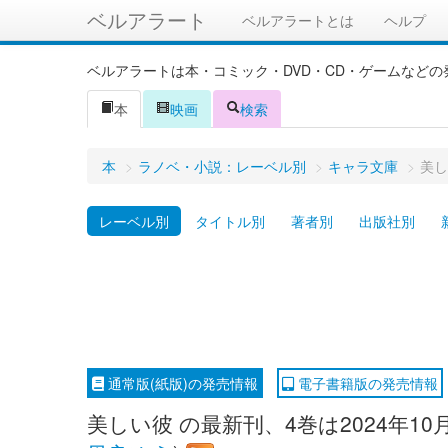
ベルアラート
ベルアラートとは
ヘルプ
ベルアラートは本・コミック・DVD・CD・ゲームなど
本
映画
検索
本
>
ラノベ・小説：レーベル別
>
キャラ文庫
>
美し
レーベル別
タイトル別
著者別
出版社別
通常版(紙版)の発売情報
電子書籍版の発売情報
美しい彼 の最新刊、4巻は2024年1