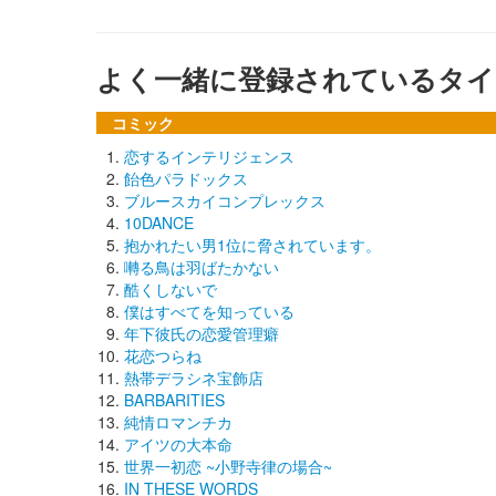
よく一緒に登録されているタイ
コミック
恋するインテリジェンス
飴色パラドックス
ブルースカイコンプレックス
10DANCE
抱かれたい男1位に脅されています。
囀る鳥は羽ばたかない
酷くしないで
僕はすべてを知っている
年下彼氏の恋愛管理癖
花恋つらね
熱帯デラシネ宝飾店
BARBARITIES
純情ロマンチカ
アイツの大本命
世界一初恋 ~小野寺律の場合~
IN THESE WORDS