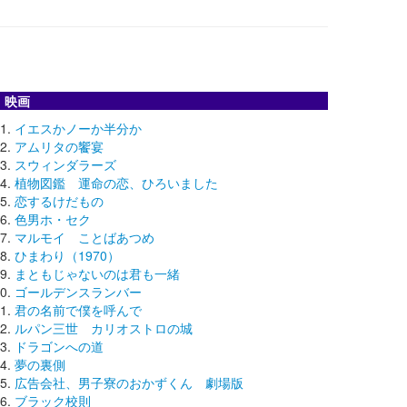
映画
イエスかノーか半分か
アムリタの饗宴
スウィンダラーズ
植物図鑑 運命の恋、ひろいました
恋するけだもの
色男ホ・セク
マルモイ ことばあつめ
ひまわり（1970）
まともじゃないのは君も一緒
ゴールデンスランバー
君の名前で僕を呼んで
ルパン三世 カリオストロの城
ドラゴンへの道
夢の裏側
広告会社、男子寮のおかずくん 劇場版
ブラック校則