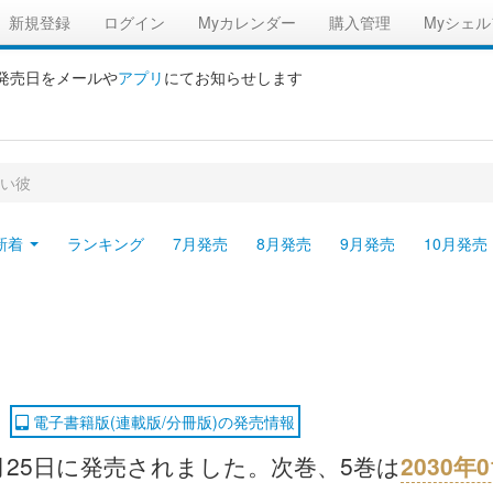
新規登録
ログイン
Myカレンダー
購入管理
Myシェル
の発売日をメールや
アプリ
にてお知らせします
い彼
新着
ランキング
7月発売
8月発売
9月発売
10月発売
電子書籍版(連載版/分冊版)の発売情報
0月25日に発売されました。次巻、5巻は
2030