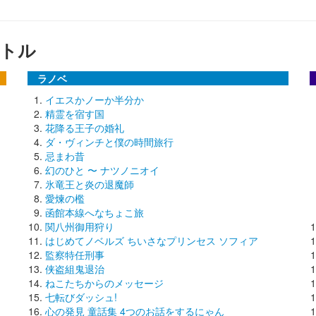
トル
ラノベ
イエスかノーか半分か
精霊を宿す国
花降る王子の婚礼
ダ・ヴィンチと僕の時間旅行
忌まわ昔
幻のひと 〜 ナツノニオイ
氷竜王と炎の退魔師
愛煉の檻
函館本線へなちょこ旅
関八州御用狩り
はじめてノベルズ ちいさなプリンセス ソフィア
監察特任刑事
侠盗組鬼退治
ねこたちからのメッセージ
七転びダッシュ!
心の発見 童話集 4つのお話をするにゃん