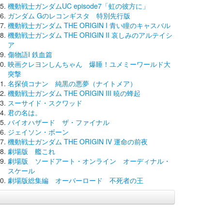
機動戦士ガンダムUC episode7「虹の彼方に」
ガンダム Gのレコンギスタ 特別先行版
機動戦士ガンダム THE ORIGIN I 青い瞳のキャスバル
機動戦士ガンダム THE ORIGIN II 哀しみのアルテイシ
ア
傷物語I 鉄血篇
映画クレヨンしんちゃん 爆睡！ユメミーワールド大
突撃
名探偵コナン 純黒の悪夢（ナイトメア）
機動戦士ガンダム THE ORIGIN III 暁の蜂起
スーサイド・スクワッド
君の名は。
バイオハザード ザ・ファイナル
ジェイソン・ボーン
機動戦士ガンダム THE ORIGIN IV 運命の前夜
劇場版 艦これ
劇場版 ソードアート・オンライン オーディナル・
スケール
劇場版総集編 オーバーロード 不死者の王