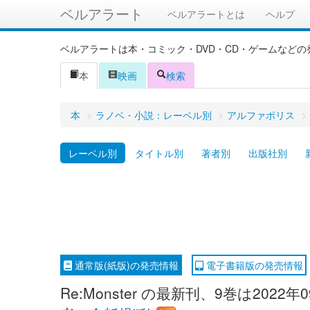
ベルアラート
ベルアラートとは
ヘルプ
ベルアラートは本・コミック・DVD・CD・ゲームなど
本
映画
検索
本
>
ラノベ・小説：レーベル別
>
アルファポリス
>
レーベル別
タイトル別
著者別
出版社別
通常版(紙版)の発売情報
電子書籍版の発売情報
Re:Monster の最新刊、9巻は20