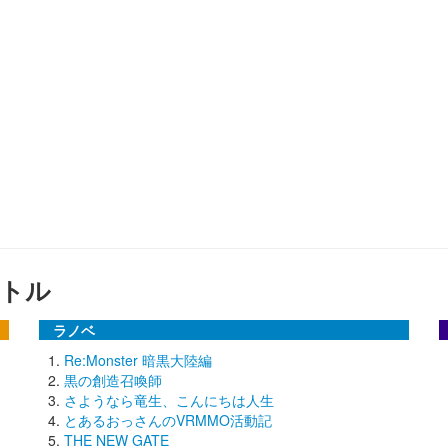
トル
ラノベ
Re:Monster 暗黒大陸編
黒の創造召喚師
さようなら竜生、こんにちは人生
とあるおっさんのVRMMO活動記
THE NEW GATE