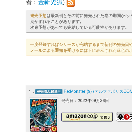
者：
金斬児狐
)
発売予想
は最新刊とその前に発売された巻の期間から
期がずれることがあります。
次巻予想があっても完結している可能性があります。
一度登録すればシリーズが完結するまで新刊の発売日
メールによる通知を受けるには
下に表示された緑色の
1：
Re:Monster (9) (アルファポリスCOM
発売済み最新刊
発売日：2022年09月26日