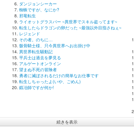
ダンジョンシーカー
蜘蛛ですが、なにか?
邪竜転生
ライオットグラスパー ~異世界でスキル盗ってます~
転生したらドラゴンの卵だった ~最強以外目指さねぇ~
レジェンド
その者。のちに…
骸骨騎士様、只今異世界へお出掛け中
異世界転生騒動記
平兵士は過去を夢見る
アルゲートオンライン
望まぬ不死の冒険者
勇者に滅ぼされるだけの簡単なお仕事です
転生しちゃったよ(いや、ごめん)
鍛冶師ですが何か!
続きを表示