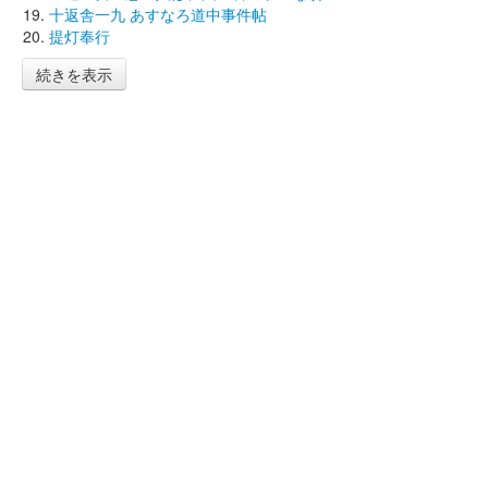
十返舎一九 あすなろ道中事件帖
提灯奉行
続きを表示