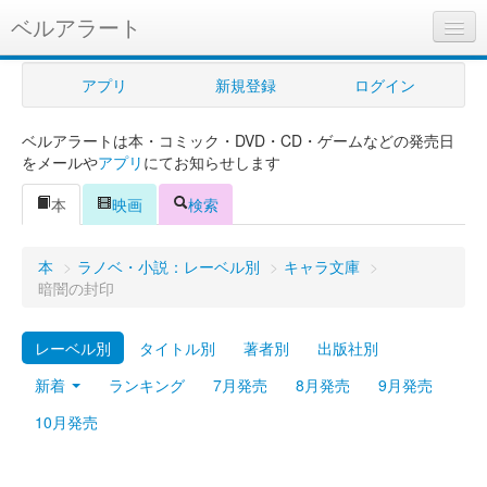
ベルアラート
ベルアラートとは
アプリ
新規登録
ログイン
ヘルプ
ベルアラートは本・コミック・DVD・CD・ゲームなどの発売日
新規登録
をメールや
アプリ
にてお知らせします
ログイン
本
映画
検索
Myカレンダー
本
>
ラノベ・小説：レーベル別
>
キャラ文庫
>
購入管理
暗闇の封印
Myシェルフ
レーベル別
タイトル別
著者別
出版社別
プレミアム
新着
ランキング
7月発売
8月発売
9月発売
10月発売