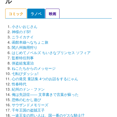
ル
コミック
ラノベ
映画
小さいおじさん
神様のドS!!
ニライカナイ
函館本線へなちょこ旅
関八州御用狩り
はじめてノベルズ ちいさなプリンセス ソフィア
監察特任刑事
侠盗組鬼退治
ねこたちからのメッセージ
七転びダッシュ!
心の発見 童話集 4つのお話をするにゃん
性春時代
紀州のドン・ファン
俺は失語症―― 文章書きで言葉が蘇った
恐怖のむかし遊び
サウザンドメモリーズ
千年王国の盗賊王子
一途王女の想い人は、国一番のゲスな騎士!?