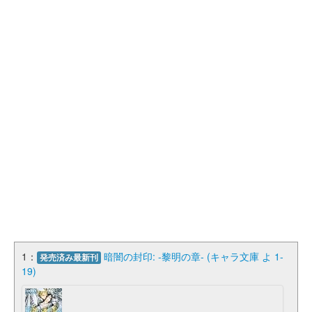
1：
暗闇の封印: -黎明の章- (キャラ文庫 よ 1-
発売済み最新刊
19)