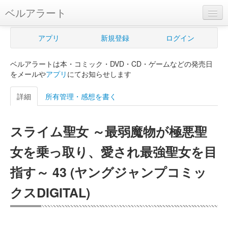
ベルアラート
ベルアラートとは
アプリ
新規登録
ログイン
ヘルプ
ベルアラートは本・コミック・DVD・CD・ゲームなどの発売日
新規登録
をメールや
アプリ
にてお知らせします
ログイン
詳細
所有管理・感想を書く
Myカレンダー
スライム聖女 ～最弱魔物が極悪聖
購入管理
女を乗っ取り、愛され最強聖女を目
Myシェルフ
指す～ 43 (ヤングジャンプコミッ
プレミアム
クスDIGITAL)