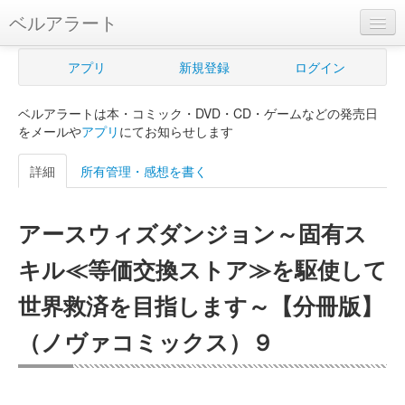
ベルアラート
ベルアラートとは
アプリ
新規登録
ログイン
ヘルプ
ベルアラートは本・コミック・DVD・CD・ゲームなどの発売日
新規登録
をメールや
アプリ
にてお知らせします
ログイン
詳細
所有管理・感想を書く
Myカレンダー
アースウィズダンジョン～固有ス
購入管理
キル≪等価交換ストア≫を駆使して
Myシェルフ
世界救済を目指します～【分冊版】
プレミアム
（ノヴァコミックス）９