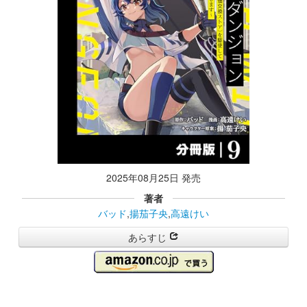
2025年08月25日 発売
著者
バッド
,
揚茄子央
,
高遠けい
あらすじ