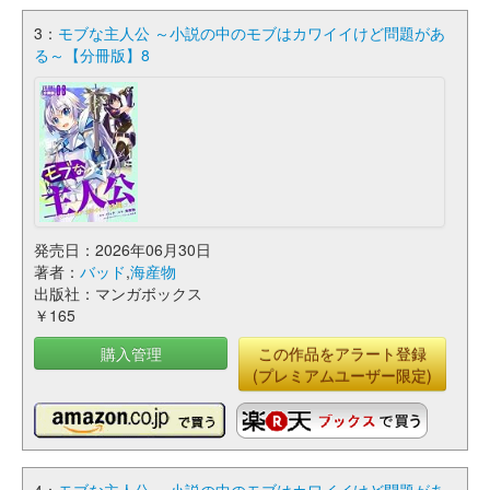
3：
モブな主人公 ～小説の中のモブはカワイイけど問題があ
る～【分冊版】8
発売日：2026年06月30日
著者：
バッド
,
海産物
出版社：マンガボックス
￥165
購入管理
この作品をアラート登録
(プレミアムユーザー限定)