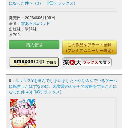
になった件〜（3） （KCデラックス）
発売日：2026年06月09日
著者：
雪あられ
,
バッド
出版社：講談社
￥792
購入管理
この作品をアラート登録
(プレミアムユーザー限定)
6：
ルックスYを選んでしまいました ~やり込んでいるゲーム
に転生したはずなのに、未実装のガチャで攻略をすることに
なった件~(3) (KCデラックス)