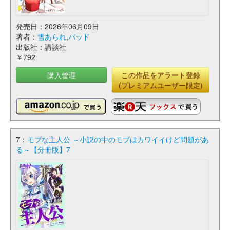
発売日：2026年06月09日
著者：
雪あられ
,
バッド
出版社：講談社
￥792
購入管理
この作品をアラート登録
(プレミアムユーザー限定)
7：
モブな主人公 ～小説の中のモブはカワイイけど問題があ
る～【分冊版】7