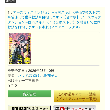
未発売
1：
アースウィズダンジョン～固有スキル《等価交換ストア》
を駆使して世界救済を目指します～【合本版】 アースウィズ
ダンジョン～固有スキル《等価交換ストア》を駆使して世界
救済を目指します～合本版 (ノヴァコミックス)
発売予定日：2026年08月10日
著者：
バッド
,
高遠けい
,
揚茄子央
出版社：一二三書房
￥715
購入管理
この作品をアラート登録
(プレミアムユーザー限定)