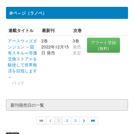
＠ペ～ジ（ラノベ）
連載タイトル
最新刊
次巻
アースウィズダ
2巻
3巻
アラート登録
ンジョン ～固
2022年12月15
発売
(無料)
有スキル≪等価
日 発売
未定
交換ストア≫を
駆使して世界救
済を目指します
～
バッド
新刊発売日の一覧
1
2
3