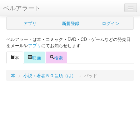
ベルアラート
ベルアラートとは
アプリ
新規登録
ログイン
ヘルプ
ベルアラートは本・コミック・DVD・CD・ゲームなどの発売日
新規登録
をメールや
アプリ
にてお知らせします
ログイン
本
映画
検索
Myカレンダー
本
>
小説：著者５０音順（は）
>
バッド
購入管理
Myシェルフ
プレミアム