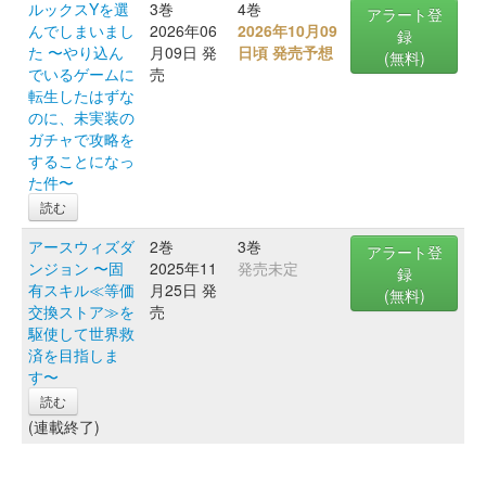
ルックスYを選
3巻
4巻
アラート登
んでしまいまし
2026年06
2026年10月09
録
た 〜やり込ん
月09日 発
日頃 発売予想
(無料)
でいるゲームに
売
転生したはずな
のに、未実装の
ガチャで攻略を
することになっ
た件〜
読む
アースウィズダ
2巻
3巻
アラート登
ンジョン 〜固
2025年11
発売未定
録
有スキル≪等価
月25日 発
(無料)
交換ストア≫を
売
駆使して世界救
済を目指しま
す〜
読む
(連載終了)