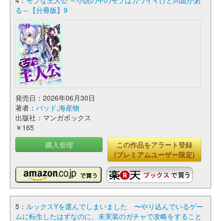
4：
モブな主人公 ～小説の中のモブはカワイイけど問題があ
る～【分冊版】9
発売日：2026年06月30日
著者：
バッド
,
海産物
出版社：マンガボックス
￥165
購入管理
この作品をアラート登録
(プレミアムユーザー限定)
5：
ルックスYを選んでしまいました 〜やり込んでいるゲー
ムに転生したはずなのに、未実装のガチャで攻略をすること