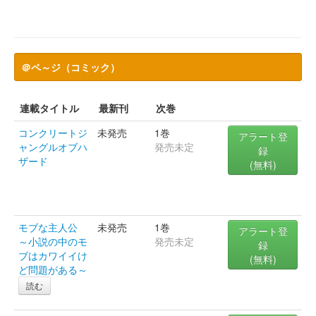
＠ペ～ジ（コミック）
連載タイトル
最新刊
次巻
コンクリートジ
未発売
1巻
アラート登
ャングルオブハ
発売未定
録
ザード
(無料)
モブな主人公
未発売
1巻
アラート登
～小説の中のモ
発売未定
録
ブはカワイイけ
(無料)
ど問題がある～
読む