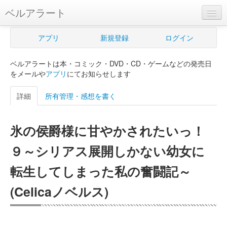
ベルアラート
ベルアラートとは
アプリ
新規登録
ログイン
ヘルプ
ベルアラートは本・コミック・DVD・CD・ゲームなどの発売日
新規登録
をメールや
アプリ
にてお知らせします
ログイン
詳細
所有管理・感想を書く
Myカレンダー
氷の侯爵様に甘やかされたいっ！
購入管理
９～シリアス展開しかない幼女に
Myシェルフ
転生してしまった私の奮闘記～
プレミアム
(Celicaノベルス)