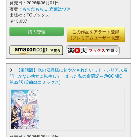
発売日：2026年06月01日
著者：
もちだもちこ
,
双葉はづき
出版社：TOブックス
￥13,037
購入管理
この作品をアラート登録
(プレミアムユーザー限定)
9：
【単話版】氷の侯爵様に甘やかされたいっ！～シリアス展
開しかない幼女に転生してしまった私の奮闘記～@COMIC
第32話 (Celicaコミックス)
発売日：2026年05月15日