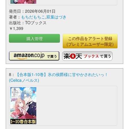
発売日：2026年06月01日
著者：
もちだもちこ
,
双葉はづき
出版社：TOブックス
￥1,399
購入管理
この作品をアラート登録
(プレミアムユーザー限定)
8：
【合本版1-10巻】氷の侯爵様に甘やかされたいっ！
(Celicaノベルス)