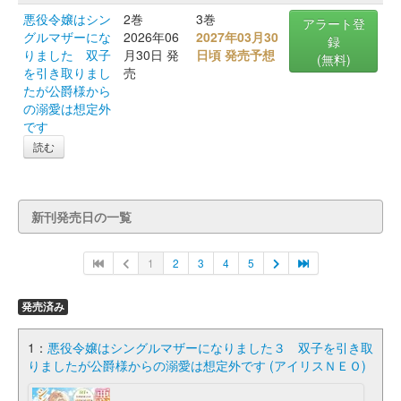
悪役令嬢はシン
2巻
3巻
アラート登
グルマザーにな
2026年06
2027年03月30
録
りました 双子
月30日 発
日頃 発売予想
(無料)
を引き取りまし
売
たが公爵様から
の溺愛は想定外
です
読む
新刊発売日の一覧
1
2
3
4
5
発売済み
1：
悪役令嬢はシングルマザーになりました３ 双子を引き取
りましたが公爵様からの溺愛は想定外です (アイリスＮＥＯ)