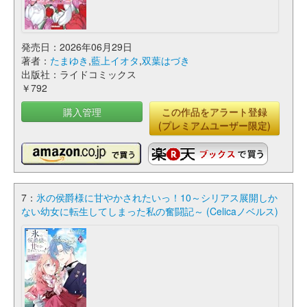
発売日：2026年06月29日
著者：
たまゆき
,
藍上イオタ
,
双葉はづき
出版社：ライドコミックス
￥792
購入管理
この作品をアラート登録
(プレミアムユーザー限定)
7：
氷の侯爵様に甘やかされたいっ！10～シリアス展開しか
ない幼女に転生してしまった私の奮闘記～ (Celicaノベルス)