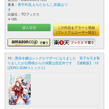
著者：
香守衿花
,
もちだもちこ
,
双葉はづ
き
出版社：TOブックス
￥165
購入管理
この作品をアラート登録
(プレミアムユーザー限定)
10：
悪役令嬢はシングルマザーになりました 双子を引き取
りましたが公爵様からの溺愛は想定外です 【連載版】: 12
(ZERO-SUMコミックス)