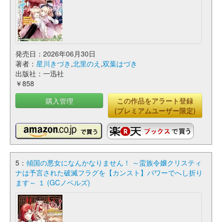
発売日：2026年06月30日
著者：
星川きづき
,
北里のえ
,
双葉はづき
出版社：一迅社
￥858
購入管理
この作品をアラート登録
(プレミアムユーザー限定)
5：
傾国の悪女になんかなりません！ ～蛮族令嬢クリスティ
ナは予言された破滅フラグを【カンスト】パワーでへし折り
ます～ １ (GCノベルズ)