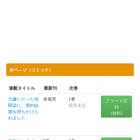
＠ペ～ジ（コミック）
連載タイトル
最新刊
次巻
大嫌いだった幼
未発売
1巻
アラート登
馴染に、契約結
発売未定
録
婚を持ちかけら
(無料)
れました