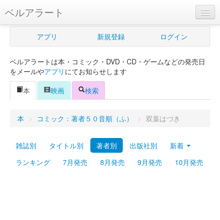
ベルアラート
ベルアラートとは
アプリ
新規登録
ログイン
ヘルプ
ベルアラートは本・コミック・DVD・CD・ゲームなどの発売日
新規登録
をメールや
アプリ
にてお知らせします
ログイン
本
映画
検索
Myカレンダー
本
>
コミック：著者５０音順（ふ）
>
双葉はづき
購入管理
雑誌別
タイトル別
著者別
出版社別
新着
Myシェルフ
ランキング
7月発売
8月発売
9月発売
10月発売
プレミアム