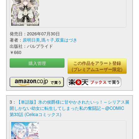
発売日：2026年07月30日
著者：
原明日美
,
瑪々子
,
双葉はづき
出版社：パルプライド
￥660
購入管理
この作品をアラート登録
(プレミアムユーザー限定)
3：
【単話版】氷の侯爵様に甘やかされたいっ！～シリアス展
開しかない幼女に転生してしまった私の奮闘記～@COMIC
第33話 (Celicaコミックス)