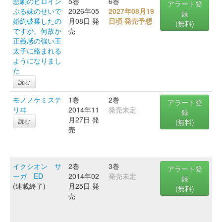
悲劇のヒロイン
5巻
6巻
アラート登
ぶる妹のせいで
2026年05
2027年08月19
録
婚約破棄したの
月08日 発
日頃 発売予想
(無料)
ですが、何故か
売
正義感の強い王
太子に絡まれる
ようになりまし
た
読む
モノノケミステ
1巻
2巻
アラート登
リヰ
2014年11
発売未定
録
月27日 発
読む
(無料)
売
イクシオン サ
2巻
3巻
アラート登
ーガ ED
2014年02
発売未定
録
(連載終了)
月25日 発
(無料)
売