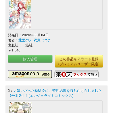
発売日：2026年08月04日
著者：
北里のえ
,
双葉はづき
出版社：一迅社
￥1,540
購入管理
この作品をアラート登録
(プレミアムユーザー限定)
2：
大嫌いだった幼馴染に、契約結婚を持ちかけられました
【合本版】4 (エンジェライトコミックス)