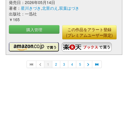
発売日：2026年05月14日
著者：
星川きづき
,
北里のえ
,
双葉はづき
出版社：一迅社
￥165
購入管理
この作品をアラート登録
(プレミアムユーザー限定)
1
2
3
4
5