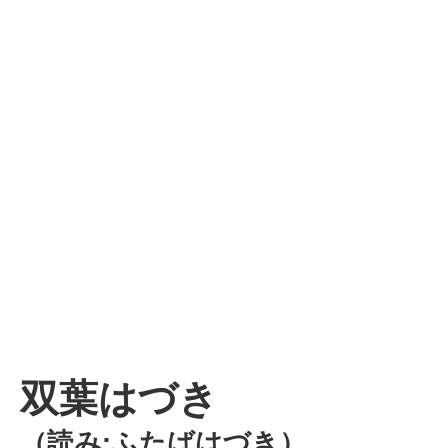
双葉はづき
（読み:ふたばはづき）