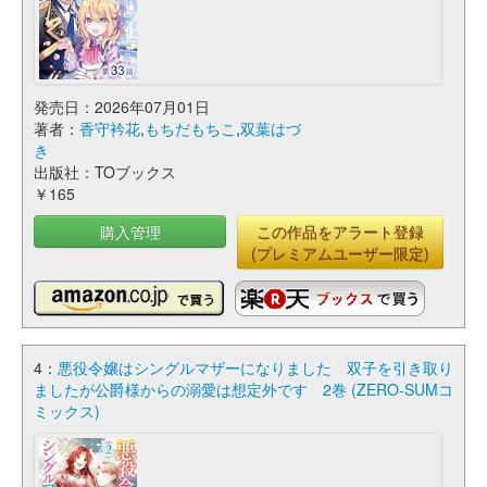
発売日：2026年07月01日
著者：
香守衿花
,
もちだもちこ
,
双葉はづ
き
出版社：TOブックス
￥165
購入管理
この作品をアラート登録
(プレミアムユーザー限定)
4：
悪役令嬢はシングルマザーになりました 双子を引き取り
ましたが公爵様からの溺愛は想定外です 2巻 (ZERO-SUMコ
ミックス)