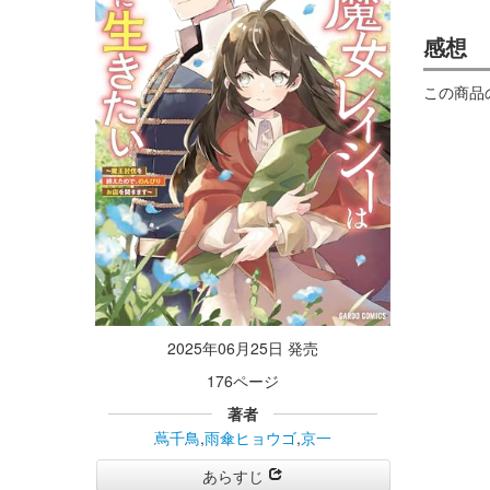
感想
この商品
2025年06月25日 発売
176ページ
著者
蔦千鳥
,
雨傘ヒョウゴ
,
京一
あらすじ