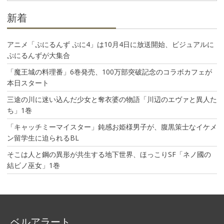
ン
新着
アニメ「ぷにるんず ぷに4」は10月4日に放送開始、ビジュアルに
ぷにるんずが大集合
「魔王城の料理番」6巻発売、100万部突破記念のコラボカフェが
本日スタート
三途の川に迷い込んだ少女と奪衣婆の物語「川辺のエヴァと異人た
ち」1巻
「キャッチミーマイスター」鈍感お姫様男子が、腹黒策士なイケメ
ン留学生に迫られるBL
そこは人と鋼の異形が共生する地下世界、ほっこりSF「ネノ國の
結ビノ巫女」1巻
ベルアラート