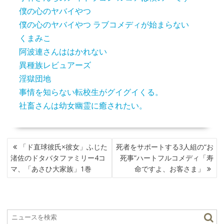
僕の心のヤバイやつ
僕の心のヤバイやつ ラブコメディが始まらない
くまみこ
阿波連さんははかれない
異種族レビュアーズ
淫獄団地
事情を知らない転校生がグイグイくる。
社畜さんは幼女幽霊に癒されたい。
投
「ド直球彼氏×彼女」ふじた
死者をサポートする3人組の“お
稿
渚佐のドタバタファミリー4コ
死事”ハートフルコメディ「寿
ナ
マ、「あさひ大家族」1巻
命ですよ、お客さま」
ビ
ゲ
ー
シ
ョ