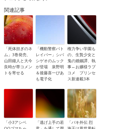
関連記事
「死体担ぎのネ
「機動警察パト
権力争い学園も
ム」3巻発売、
レイバー」シバ
の、生贄少女と
山田鐘人と大今
シゲオのムック
鬼の婚姻譚、執
良時が帯コメン
が登場 泉野明
事←お嬢様ラブ
トを寄せる
＆後藤喜一ぴあ
コメ プリンセ
も電子化
ス新連載3本
「小3アシベ
「逃げ上手の若
「バキ外伝 烈
QQゴマちゃ
君」を通して歴
海王は異世界転