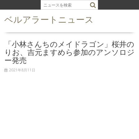
S
k
ベルアラートニュース
i
p
t
o
「小林さんちのメイドラゴン」桜井の
c
りお、吉元ますめら参加のアンソロジ
o
ー発売
n
t
2021年8月11日
e
n
t