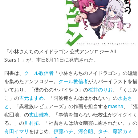
「小林さんちのメイドラゴン 公式アンソロジー All
Stars！」が、本日8月11日に発売された。
同書は、
クール教信者
「小林さんちのメイドラゴン」の短編
を集めたアンソロジー。
クール教信者
がカバーイラストを描
いており、「僕の心のヤバイやつ」の
桜井のりお
、「くまみ
こ」の
吉元ますめ
、「阿波連さんははかれない」の
水あさ
と
、「異種族レビュアーズ」の作画を担当する
masha
、「淫
獄団地」の
丈山雄為
、「事情を知らない転校生がグイグイく
る。」の
川村拓
、「社畜さんは幼女幽霊に癒されたい。」の
有田イマリ
をはじめ、
伊藤ハチ
、
河合朗
、
タチ
、
藤沢カミ