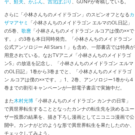
ヤ
、
鮭夫
、
かふん
、
吉北ぽぷり
、GUNPが寄稿している。
さらに「小林さんちのメイドラゴン」のスピンオフとなる
カ
ザマアヤミ
「小林さんちのメイドラゴン エルマのOL日記」
の5巻、
歌麿
「小林さんちのメイドラゴン ルコアは僕の××で
す。」の3巻も本日同時発売。「小林さんちのメイドラゴン
公式アンソロジー All Stars！」も含め、一部書店では特典が
用意されている。なおTVアニメ「小林さんちのメイドラゴ
ンS」の放送を記念し、「小林さんちのメイドラゴン エルマ
のOL日記」1巻から3巻までと、「小林さんちのメイドラゴ
ン ルコアは僕の××です。」1、2巻、アンソロジー1巻から4
巻までの割引キャンペーンが一部電子書店で実施中だ。
また
木村光博
「小林さんちのメイドラゴン カンナの日常」
で異世界転生することとなったカンナの転生先を決めるユー
ザー投票の結果を、描き下ろし漫画としてニコニコ漫画で公
開中。カンナがどのような形で異世界転生を果たしたのか、
チェックしてみよう。