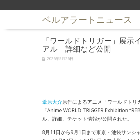
S
k
ベルアラートニュース
i
p
t
「ワールドトリガー」展示イ
o
c
アル 詳細など公開
o
n
2026年5月26日
t
e
n
t
葦原大介
原作によるアニメ「ワールドトリ
「Anime WORLD TRIGGER Exhibition
ル、詳細、チケット情報が公開された。
8月11日から9月1日まで東京・池袋サンシ