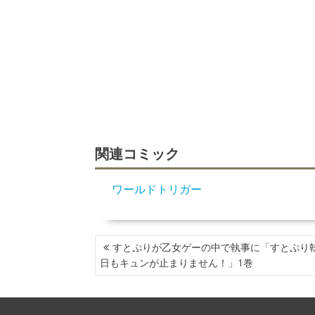
関連コミック
ワールドトリガー
投
すとぷりが乙女ゲーの中で執事に「すとぷり
稿
日もキュンが止まりません！」1巻
ナ
ビ
ゲ