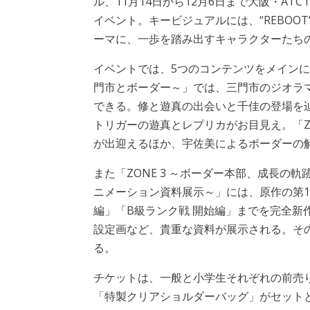
ル、11月14日から12月6日まで大阪・ATC
イベント。キービジュアルには、“REBOOT
ーマに、一歩を踏み出すキャラクターたち
イベントでは、5つのコンテンツをメインに展開
門市とボーダー～」では、三門市のジオラ
できる。修と遊真の出会いと千佳の登場を辿
トリガーの遊真とレプリカがお目見え。「Z
が出迎えるほか、宇佐美によるボーダーの
また「ZONE 3 ～ボーダー本部、成長の軌
ニメーション資料展示～」には、原作の第
編」「B級ランク戦 開始編」までを完全新
設定画など、貴重な資料が展示される。そ
る。
チケットは、一般と小学生それぞれの前売
「特製クリアショルダーバッグ」がセット