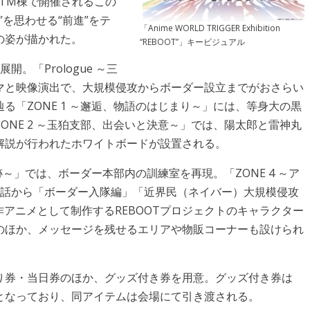
 ITM棟で開催されるこの
”を思わせる“前進”をテ
「Anime WORLD TRIGGER Exhibition
の姿が描かれた。
“REBOOT”」キービジュアル
。「Prologue ～三
マと映像演出で、大規模侵攻からボーダー設立までがおさらい
る「ZONE 1 ～邂逅、物語のはじまり～」には、等身大の黒
ONE 2 ～玉狛支部、出会いと決意～」では、陽太郎と雷神丸
解説が行われたホワイトボードが設置される。
跡～」では、ボーダー本部内の訓練室を再現。「ZONE 4 ～ア
1話から「ボーダー入隊編」「近界民（ネイバー）大規模侵攻
作アニメとして制作するREBOOTプロジェクトのキャラクター
のほか、メッセージを残せるエリアや物販コーナーも設けられ
り券・当日券のほか、グッズ付き券を用意。グッズ付き券は
となっており、同アイテムは会場にて引き渡される。