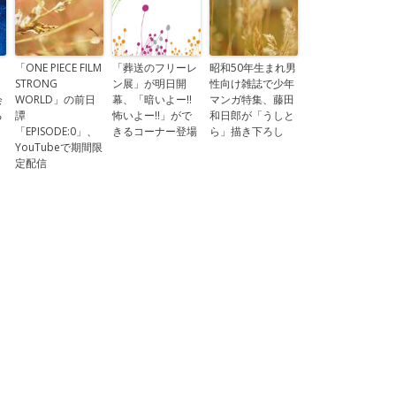
「ONE PIECE FILM
「葬送のフリーレ
昭和50年生まれ男
STRONG
ン展」が明日開
性向け雑誌で少年
会
WORLD」の前日
幕、「暗いよー!!
マンガ特集、藤田
る
譚
怖いよー!!」がで
和日郎が「うしと
「EPISODE:0」、
きるコーナー登場
ら」描き下ろし
YouTubeで期間限
定配信