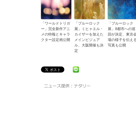
「ワールドトリガ
「ブルーロック
「ブルーロック
ー」完全新作アニ
展」ミヒャエル・
展」8都市への巡
メの特報とキャラ
カイザーを加えた
回が決定、東京
クター設定画公開
メインビジュア
場の様子を伝え
ル、大阪開催も決
写真も公開
定