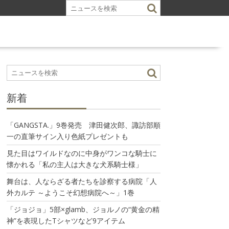
新着
「GANGSTA.」9巻発売 津田健次郎、諏訪部順
一の直筆サイン入り色紙プレゼントも
見た目はワイルドなのに中身がワンコな騎士に
懐かれる「私の主人は大きな犬系騎士様」
舞台は、人ならざる者たちを診察する病院「人
外カルテ ～ようこそ幻想病院へ～」1巻
「ジョジョ」5部×glamb、ジョルノの“黄金の精
神”を表現したTシャツなど9アイテム