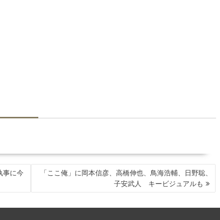
執事に今
「ここ俺」に岡本信彦、高橋伸也、鳥海浩輔、日野聡、
子安武人 キービジュアルも