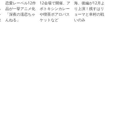
、
恋愛レーベル12作
12会場で開催、ア
海、後編が12月よ
ら
品が一挙アニメ化
ポトキシンカレー
り上演！残すはリ
ト
「深夜の濡恋ちゃ
や喫茶ポアロバス
ョーマと幸村の戦
決
んねる」
ケットなど
いのみ