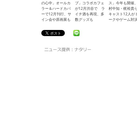
の心中」オールカ
ブ」コラボカフェ
ス」今年も開催
ラー＆ハードカバ
が12月渋谷で ラ
村中知・梶裕貴
ーで12月刊行、サ
イチ酒を再現、多
キャスト12人が
イン会や原画展も
数グッズも
ークやゲーム対