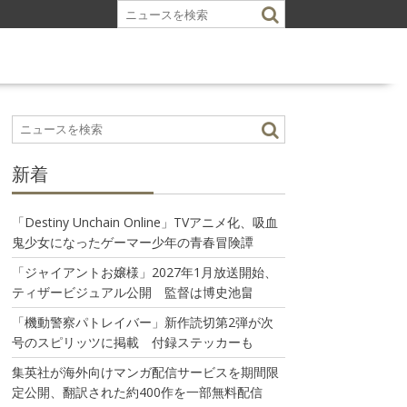
新着
「Destiny Unchain Online」TVアニメ化、吸血
鬼少女になったゲーマー少年の青春冒険譚
「ジャイアントお嬢様」2027年1月放送開始、
ティザービジュアル公開 監督は博史池畠
「機動警察パトレイバー」新作読切第2弾が次
号のスピリッツに掲載 付録ステッカーも
集英社が海外向けマンガ配信サービスを期間限
定公開、翻訳された約400作を一部無料配信