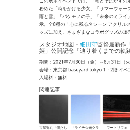
この展示イベントでは、「竜とそばかすの
務めた「時をかける少女」「サマーウォー
雨と雪」「バケモノの子」「未来のミライ
示。全8種の「心に残る名シーン アクリル
ッズに加え、さまざまなコラボグッズの販
スタジオ地図・
細田守
監督最新作
姫」公開記念「辿り着くまでの軌
期間：2021年7月30日（金）～8月31日（
会場：東京都 baseyard tokyo 1・2階 
入場料：無料
関連記事
古屋兎丸「僕たち
「ライチ☆光クラ
「ワートリフェ