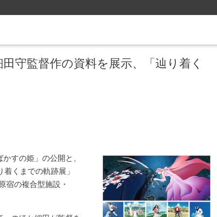
細田守監督作の資料を展示、「辿り着く
ばかすの姫」の公開と、
り着くまでの軌跡展」
・原宿の複合型施設・