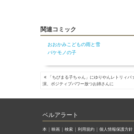
関連コミック
おおかみこどもの雨と雪
バケモノの子
投
「ちびまる子ちゃん」にゆりやんレトリィバ
稿
演、ポジティブパワー放つお姉さんに
ナ
ビ
ゲ
ー
ベルアラート
シ
ョ
ン
本
|
映画
|
検索
|
利用規約
|
個人情報保護方針