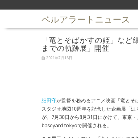
S
k
ベルアラートニュース
i
p
t
「竜とそばかすの姫」など
o
c
までの軌跡展」開催
o
n
2021年7月18日
t
e
n
t
細田守
が監督を務めるアニメ映画「竜とそ
スタジオ地図10周年を記念した企画展「辿
が、7月30日から8月31日にかけて、東京
baseyard tokyoで開催される。