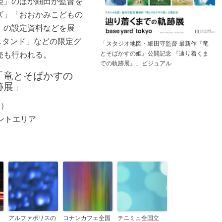
姫」のほか細田が監督を
ズ」「おおかみこどもの
」の設定資料などを展
スタンド」などの限定グ
「スタジオ地図・細田守監督 最新作『竜
とそばかすの姫』公開記念 『辿り着くま
売も行われる。
での軌跡展』」ビジュアル
「竜とそばかすの
跡展」
火）
イベントエリア
アルファポリスの
コナンカフェ全国
テニミュ全国立